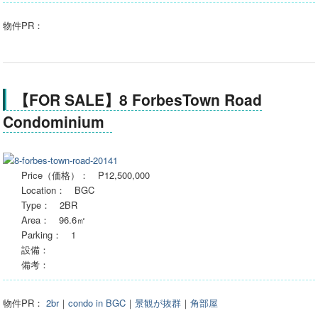
物件PR：
【FOR SALE】8 ForbesTown Road
Condominium
Price（価格）： P12,500,000
Location： BGC
Type： 2BR
Area： 96.6㎡
Parking： 1
設備：
備考：
物件PR：
2br
｜
condo in BGC
｜
景観が抜群
｜
角部屋