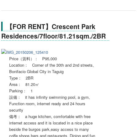
【FOR RENT】Crescent Park
Residences/7floor/81.21sqm./2BR
Price（賃料）： P95,000
Location： Corner of the 30th and 2nd streets,
Bonifacio Global City in Taguig
Type： 2BR
Area： 81.20㎡
Parking： 1
設備： it has infinity swimming pool, a gym,
Function room, internet ready and 24 hours
security
備考： a huge kitchen, comfortable with free
internet access and it is located in a nice place
beside the burgos park,easy access to many
coffe shops,bars and restaurants. Dining and fun