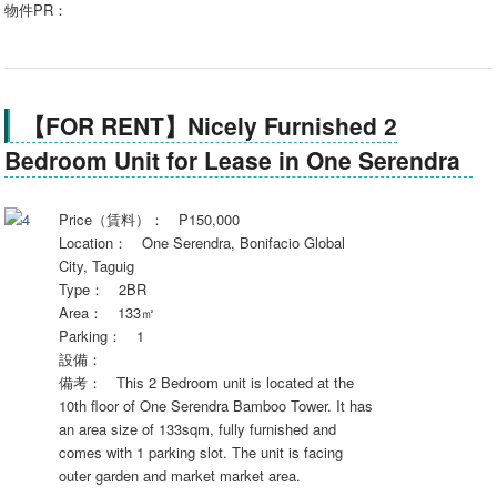
物件PR：
【FOR RENT】Nicely Furnished 2
Bedroom Unit for Lease in One Serendra
Price（賃料）： P150,000
Location： One Serendra, Bonifacio Global
City, Taguig
Type： 2BR
Area： 133㎡
Parking： 1
設備：
備考： This 2 Bedroom unit is located at the
10th floor of One Serendra Bamboo Tower. It has
an area size of 133sqm, fully furnished and
comes with 1 parking slot. The unit is facing
outer garden and market market area.