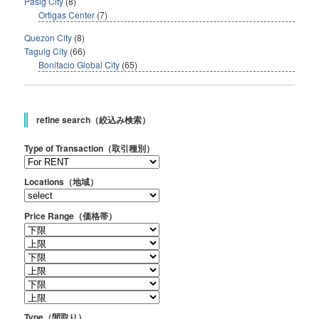
Pasig City
(8)
Ortigas Center
(7)
Quezon City
(8)
Taguig City
(66)
Bonifacio Global City
(65)
refine search（絞込み検索）
Type of Transaction（取引種別）
Locations（地域）
Price Range（価格帯）
Type（間取り）