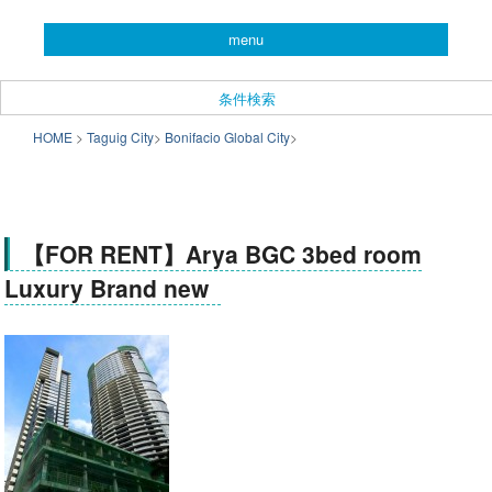
you can search almost condominiums around makati city. フィリピン経済の
menu
中心地マカティ周辺の不動産投資情報です。
CONDO SEARCH in MAKATI.
条件検索
フィリピン不動産検索サイト
メインメニュー
HOME
>
Taguig City
>
Bonifacio Global City
>
メインコンテンツへ移動
サブコンテンツへ移動
「こんどマカティね！」
【FOR RENT】Arya BGC 3bed room
Luxury Brand new