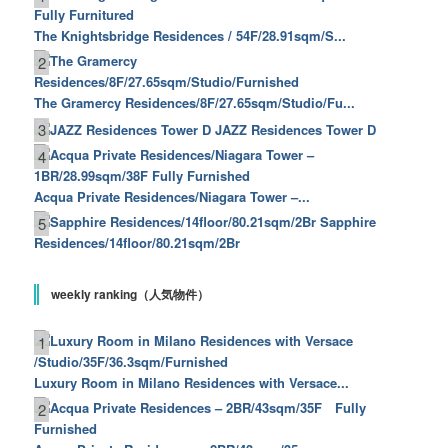
The Knightsbridge Residences / 54F/28.91sqm/S...
2
The Gramercy Residences/8F/27.65sqm/Studio/Fu...
3
JAZZ Residences Tower D
4
Acqua Private Residences/Niagara Tower –...
Sapphire
5
Residences/14floor/80.21sqm/2Br
weekly ranking（人気物件）
1
Luxury Room in Milano Residences with Versace...
2