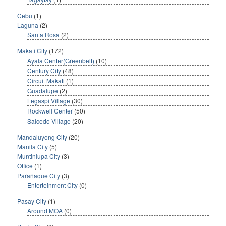
Cebu
(1)
Laguna
(2)
Santa Rosa
(2)
Makati City
(172)
Ayala Center(Greenbelt)
(10)
Century City
(48)
Circuit Makati
(1)
Guadalupe
(2)
Legaspi Village
(30)
Rockwell Center
(50)
Salcedo Village
(20)
Mandaluyong City
(20)
Manila City
(5)
Muntinlupa City
(3)
Office
(1)
Parañaque City
(3)
Enterteinment City
(0)
Pasay City
(1)
Around MOA
(0)