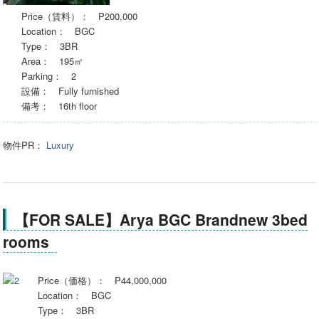
Price（賃料）： P200,000
Location： BGC
Type： 3BR
Area： 195㎡
Parking： 2
設備： Fully furnished
備考： 16th floor
物件PR：
Luxury
【FOR SALE】Arya BGC Brandnew 3bed
rooms
Price（価格）： P44,000,000
Location： BGC
Type： 3BR