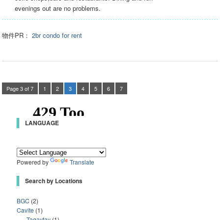
evenings out are no problems.
物件PR：
2br condo for rent
Page 3 of 7
1
2
3
4
5
6
7
LANGUAGE
Powered by
Translate
Search by Locations
BGC
(2)
Cavite
(1)
Tagaytay
(1)