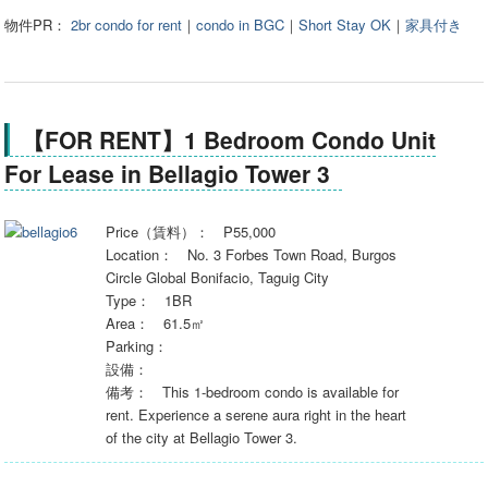
物件PR：
2br condo for rent
｜
condo in BGC
｜
Short Stay OK
｜
家具付き
【FOR RENT】1 Bedroom Condo Unit
For Lease in Bellagio Tower 3
Price（賃料）： P55,000
Location： No. 3 Forbes Town Road, Burgos
Circle Global Bonifacio, Taguig City
Type： 1BR
Area： 61.5㎡
Parking：
設備：
備考： This 1-bedroom condo is available for
rent. Experience a serene aura right in the heart
of the city at Bellagio Tower 3.