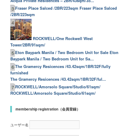
Acqua Private Residences – 2BR/43sqm/35...
Fraser Place Salced
3
/2BR/223sqm
4
ROCKWELL/One Rockwell West
Tower/2BR/91sqm/
Eton
5
Baypark Manila / Two Bedroom Unit for Sa...
6
The Gramercy Resicences /43.42sqm/1BR/32F/ful...
7
ROCKWELL/Amorsolo Square/Studio/61sqm/
membership registration（会員登録）
ユーザー名