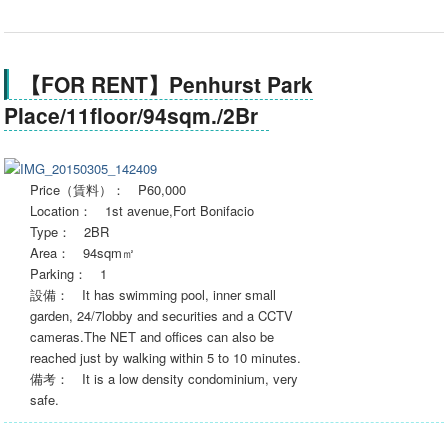
【FOR RENT】Penhurst Park
Place/11floor/94sqm./2Br
Price（賃料）： P60,000
Location： 1st avenue,Fort Bonifacio
Type： 2BR
Area： 94sqm㎡
Parking： 1
設備： It has swimming pool, inner small
garden, 24/7lobby and securities and a CCTV
cameras.The NET and offices can also be
reached just by walking within 5 to 10 minutes.
備考： It is a low density condominium, very
safe.