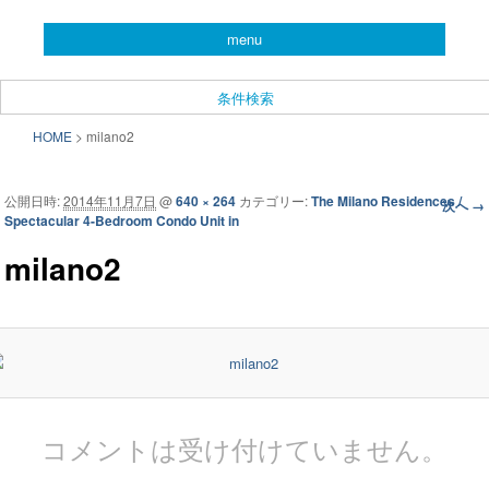
you can search almost condominiums around makati city. フィリピン経済の
menu
中心地マカティ周辺の不動産投資情報です。
CONDO SEARCH in MAKATI.
条件検索
フィリピン不動産検索サイト
メインメニュー
HOME
>
milano2
メインコンテンツへ移動
サブコンテンツへ移動
「こんどマカティね！」
公開日時:
2014年11月7日
@
640 × 264
カテゴリー:
The Milano Residences /
画像ナビ
次へ →
Spectacular 4-Bedroom Condo Unit in
ゲーショ
ン
milano2
コメントは受け付けていません。