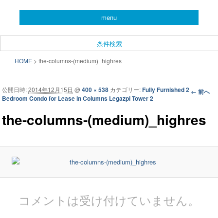
you can search almost condominiums around makati city. フィリピン経済の
menu
中心地マカティ周辺の不動産投資情報です。
CONDO SEARCH in MAKATI.
条件検索
フィリピン不動産検索サイト
メインメニュー
HOME
>
the-columns-(medium)_highres
メインコンテンツへ移動
サブコンテンツへ移動
「こんどマカティね！」
公開日時:
2014年12月15日
@
400 × 538
カテゴリー:
Fully Furnished 2
画像ナビ
← 前へ
Bedroom Condo for Lease in Columns Legazpi Tower 2
ゲーショ
ン
the-columns-(medium)_highres
コメントは受け付けていません。