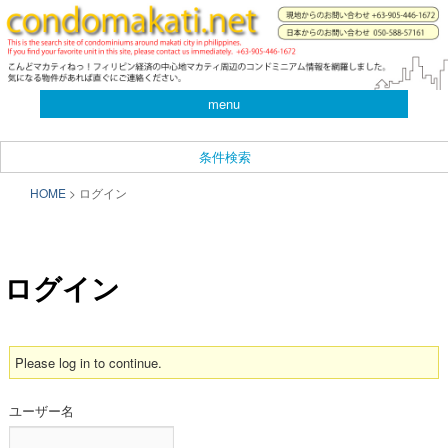
you can search almost condominiums around makati city. フィリピン経済の
中心地マカティ周辺の不動産投資情報です。
CONDO SEARCH in MAKATI.
menu
フィリピン不動産検索サイト
「こんどマカティね！」
条件検索
メインメニュー
HOME
>
ログイン
メインコンテンツへ移動
サブコンテンツへ移動
ログイン
Please log in to continue.
ユーザー名