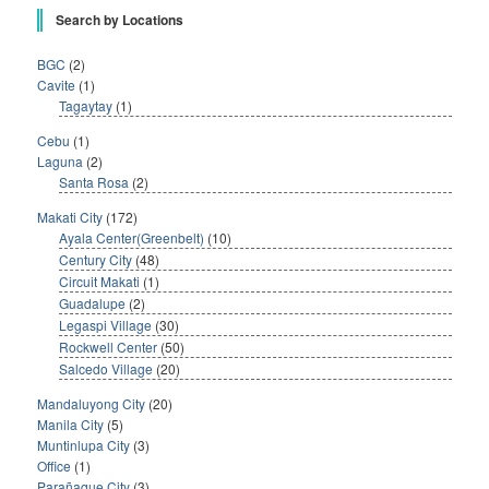
Search by Locations
BGC
(2)
Cavite
(1)
Tagaytay
(1)
Cebu
(1)
Laguna
(2)
Santa Rosa
(2)
Makati City
(172)
Ayala Center(Greenbelt)
(10)
Century City
(48)
Circuit Makati
(1)
Guadalupe
(2)
Legaspi Village
(30)
Rockwell Center
(50)
Salcedo Village
(20)
Mandaluyong City
(20)
Manila City
(5)
Muntinlupa City
(3)
Office
(1)
Parañaque City
(3)