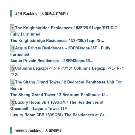
24H Ranking（人気急上昇物件）
1
The Knightsbridge Residences / 53F/28.91sqm/S...
2
Acqua Private Residences – 2BR/43sqm/35...
Columns Legazpi ペントハ
3
ウス
4
The Shang Grand Tower / 2 Bedroom Penthouse U...
5
Luxury Room 3BR 189SQM / The Residences at Gr...
weekly ranking（人気物件）