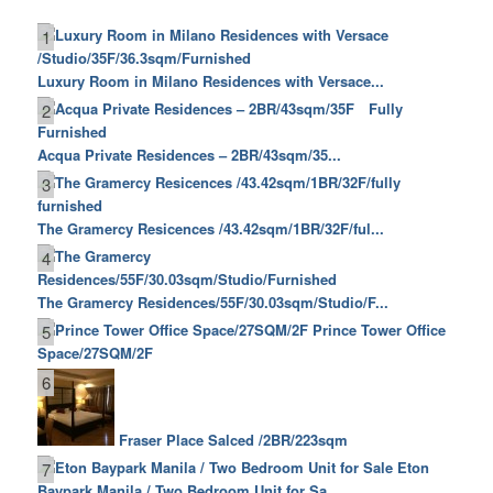
1
Luxury Room in Milano Residences with Versace...
2
Acqua Private Residences – 2BR/43sqm/35...
3
The Gramercy Resicences /43.42sqm/1BR/32F/ful...
4
The Gramercy Residences/55F/30.03sqm/Studio/F...
Prince Tower Office
5
Space/27SQM/2F
6
Fraser Place Salced /2BR/223sqm
Eton
7
Baypark Manila / Two Bedroom Unit for Sa...