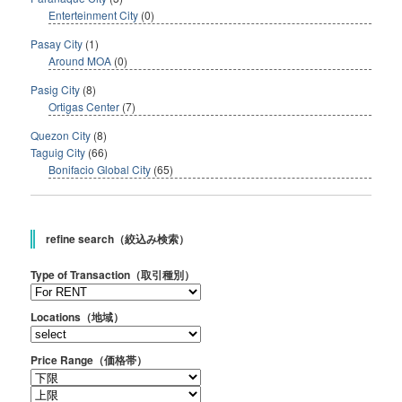
Enterteinment City
(0)
Pasay City
(1)
Around MOA
(0)
Pasig City
(8)
Ortigas Center
(7)
Quezon City
(8)
Taguig City
(66)
Bonifacio Global City
(65)
refine search（絞込み検索）
Type of Transaction（取引種別）
Locations（地域）
Price Range（価格帯）