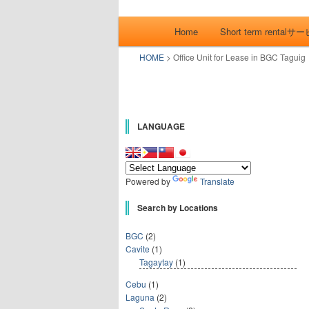
CONDO SEAR
you can search almost c
メインメニュー
Home
Short term rentalサ
産投資情報です。
メインコンテンツへ移動
サブコンテンツへ移動
MAKATI. 
HOME
>
Office Unit for Lease in BGC Taguig
産検索サイト
カティね！」
LANGUAGE
Powered by
Translate
Search by Locations
BGC
(2)
Cavite
(1)
Tagaytay
(1)
Cebu
(1)
Laguna
(2)