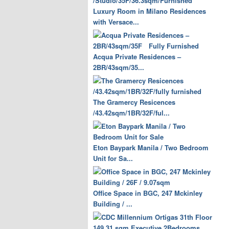
Luxury Room in Milano Residences
with Versace...
Acqua Private Residences –
2BR/43sqm/35...
The Gramercy Resicences
/43.42sqm/1BR/32F/ful...
Eton Baypark Manila / Two Bedroom
Unit for Sa...
Office Space in BGC, 247 Mckinley
Building / ...