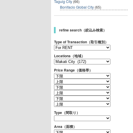
Taguig City
(66)
Bonifacio Global City
(65)
refine search（絞込み検索）
Type of Transaction（取引種別）
Locations（地域）
Price Range（価格帯）
Type（間取り）
Area（面積）