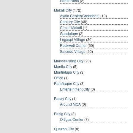
Santa Rosa
(2)
Makati City
(172)
Ayala Center(Greenbelt)
(10)
Century City
(48)
Circuit Makati
(1)
Guadalupe
(2)
Legaspi Village
(30)
Rockwell Center
(50)
Salcedo Village
(20)
Mandaluyong City
(20)
Manila City
(5)
Muntinlupa City
(3)
Office
(1)
Parañaque City
(3)
Enterteinment City
(0)
Pasay City
(1)
Around MOA
(0)
Pasig City
(8)
Ortigas Center
(7)
Quezon City
(8)