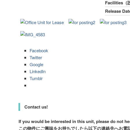
Facilitie
Release 
Facebook
Twitter
Google
LinkedIn
Tumblr
Contact us!
If you would be interested in this unit, please do not he
この物件にご興味をお持ちでしたら以下の連絡先へお電