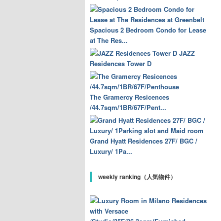
Spacious 2 Bedroom Condo for Lease
at The Res...
JAZZ
Residences Tower D
The Gramercy Resicences
/44.7sqm/1BR/67F/Pent...
Grand Hyatt Residences 27F/ BGC /
Luxury/ 1Pa...
weekly ranking（人気物件）