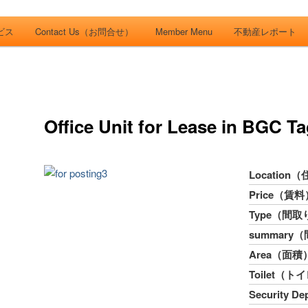
CH in
ondominiums around makati city. フィリピン経済の中心地マカティ周辺の不動
ービス
Contact Us（お問合せ）
Member Menu
不動産レポート
フィリピン不動
「こんどマ
Office Unit for Lease in BGC T
Location
Price（賃料
Type（間取
summary
Area（面積
Toilet（ト
Security 