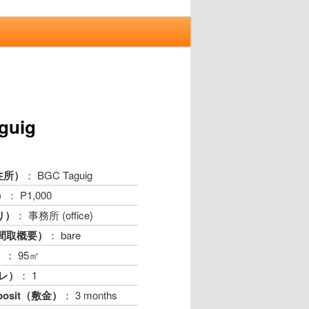
投
稿
aguig
ナ
ビ
ゲ
（住所）
： BGC Taguig
ー
）
： P1,000
シ
ョ
り）
： 事務所 (office)
ン
（間取概要）
： bare
）
： 95㎡
イレ）
： 1
Deposit（敷金）
： 3 months