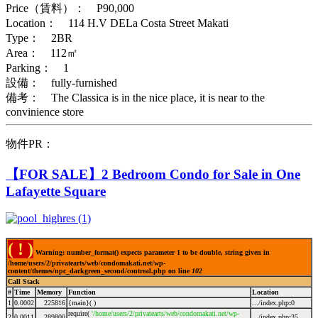
Price（賃料）： P90,000
Location： 114 H.V DELa Costa Street Makati
Type： 2BR
Area： 112㎡
Parking： 1
設備： fully-furnished
備考： The Classica is in the nice place, it is near to the
convinience store
物件PR：
【FOR SALE】2 Bedroom Condo for Sale in One
Lafayette Square
( ! )
Warning: number_format() expects parameter 1 to be double, string given in
/home/users/2/privatearts/web/condomakati.net/wp-
content/themes/npc_darkgreen_second/contreal.php on line
102
Call Stack
#
Time
Memory
Function
Location
1
0.0002
225816
{main}( )
.../index.php
:
0
require(
'/home/users/2/privatearts/web/condomakati.net/wp-
2
0.0011
289800
.../index.php
:
35