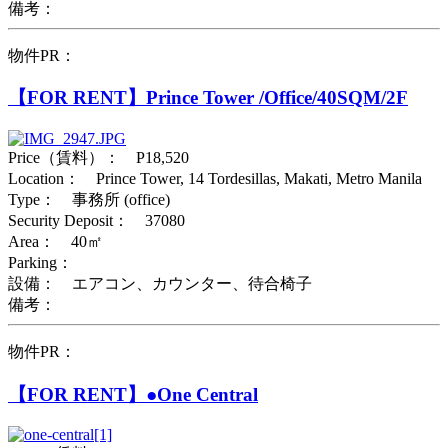
備考：
物件PR：
【FOR RENT】Prince Tower /Office/40SQM/2F
Price（賃料）： P18,520
Location： Prince Tower, 14 Tordesillas, Makati, Metro Manila
Type： 事務所 (office)
Security Deposit： 37080
Area： 40㎡
Parking：
設備： エアコン、カウンター、待合椅子
備考：
物件PR：
【FOR RENT】●One Central