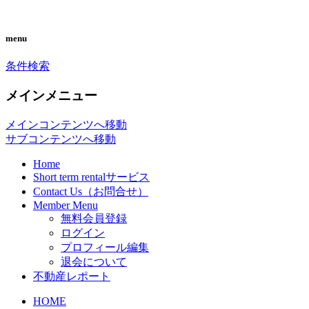
you can search almost condominiums
CONDO SEARCH in
menu
around makati city. フィリピン経済の中
MAKATI. フィリピン不動産
条件検索
心地マカティ周辺の不動産投資情報で
検索サイト「こんどマカティ
す。
メインメニュー
ね！」
メインコンテンツへ移動
サブコンテンツへ移動
Home
Short term rentalサービス
Contact Us（お問合せ）
Member Menu
無料会員登録
ログイン
プロフィール編集
退会について
不動産レポート
HOME