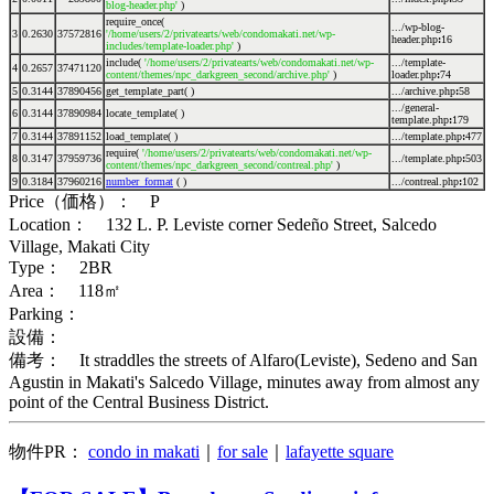
blog-header.php'
)
require_once(
.../wp-blog-
3
0.2630
37572816
'/home/users/2/privatearts/web/condomakati.net/wp-
header.php
:
16
includes/template-loader.php'
)
include(
'/home/users/2/privatearts/web/condomakati.net/wp-
.../template-
4
0.2657
37471120
content/themes/npc_darkgreen_second/archive.php'
)
loader.php
:
74
5
0.3144
37890456
get_template_part( )
.../archive.php
:
58
.../general-
6
0.3144
37890984
locate_template( )
template.php
:
179
7
0.3144
37891152
load_template( )
.../template.php
:
477
require(
'/home/users/2/privatearts/web/condomakati.net/wp-
8
0.3147
37959736
.../template.php
:
503
content/themes/npc_darkgreen_second/contreal.php'
)
9
0.3184
37960216
number_format
( )
.../contreal.php
:
102
Price（価格）： P
Location： 132 L. P. Leviste corner Sedeño Street, Salcedo
Village, Makati City
Type： 2BR
Area： 118㎡
Parking：
設備：
備考： It straddles the streets of Alfaro(Leviste), Sedeno and San
Agustin in Makati's Salcedo Village, minutes away from almost any
point of the Central Business District.
物件PR：
condo in makati
｜
for sale
｜
lafayette square