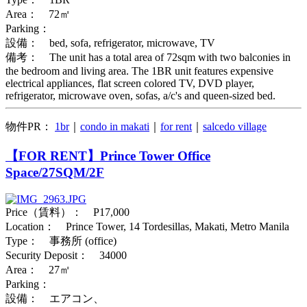
Area： 72㎡
Parking：
設備： bed, sofa, refrigerator, microwave, TV
備考： The unit has a total area of 72sqm with two balconies in
the bedroom and living area. The 1BR unit features expensive
electrical appliances, flat screen colored TV, DVD player,
refrigerator, microwave oven, sofas, a/c's and queen-sized bed.
物件PR：
1br
｜
condo in makati
｜
for rent
｜
salcedo village
【FOR RENT】Prince Tower Office
Space/27SQM/2F
Price（賃料）： P17,000
Location： Prince Tower, 14 Tordesillas, Makati, Metro Manila
Type： 事務所 (office)
Security Deposit： 34000
Area： 27㎡
Parking：
設備： エアコン、