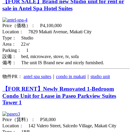
【FOR SALE】Brand new Studio unit for rent or
sale in Antel Spa Hotel Suites
Price（価格）： P4,100,000
Location： 7829 Makati Avenue, Makati City
Type： Studio
Area： 22㎡
Parking： 1
設備： bed, microwave, stove, tv, sofa
備考： The unit IS Brand new and nicely furnished.
物件PR：
antel spa suites
｜
condo in makati
｜
studio unit
【FOR RENT】Newly Renovated 1-Bedroom
Condo Unit for Lease in Paseo Parkview Suites
Tower 1
Price（賃料）： P58,000
Location： 142 Valero Street, Salcedo Village, Makati City
Type： 1BR