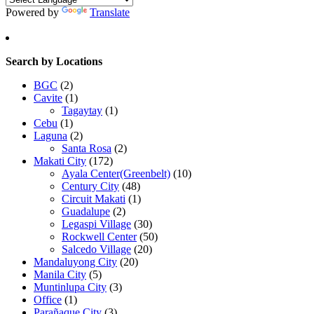
Powered by
Translate
Search by Locations
BGC
(2)
Cavite
(1)
Tagaytay
(1)
Cebu
(1)
Laguna
(2)
Santa Rosa
(2)
Makati City
(172)
Ayala Center(Greenbelt)
(10)
Century City
(48)
Circuit Makati
(1)
Guadalupe
(2)
Legaspi Village
(30)
Rockwell Center
(50)
Salcedo Village
(20)
Mandaluyong City
(20)
Manila City
(5)
Muntinlupa City
(3)
Office
(1)
Parañaque City
(3)