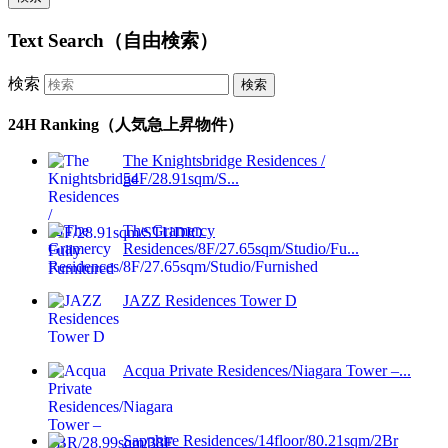
Text Search（自由検索）
検索
24H Ranking（人気急上昇物件）
The Knightsbridge Residences /
54F/28.91sqm/S...
The Gramercy
Residences/8F/27.65sqm/Studio/Fu...
JAZZ Residences Tower D
Acqua Private Residences/Niagara Tower –...
Sapphire Residences/14floor/80.21sqm/2Br