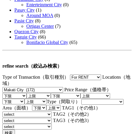
Enterteinment City
(0)
Pasay City
(1)
Around MOA
(0)
Pasig City
(8)
Ortigas Center
(7)
Quezon City
(8)
Taguig City
(66)
Bonifacio Global City
(65)
refine search（絞込み検索）
Type of Transaction（取引種別）
Locations（地
域）
Price Range（価格帯）
Type（間取り）
Area（面積）
TAG1（その他1）
TAG2（その他2）
TAG3（その他3）