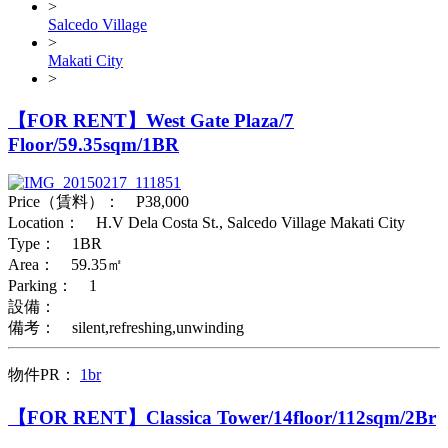
>
Salcedo Village
>
Makati City
>
【FOR RENT】West Gate Plaza/7
Floor/59.35sqm/1BR
Price（賃料）： P38,000
Location： H.V Dela Costa St., Salcedo Village Makati City
Type： 1BR
Area： 59.35㎡
Parking： 1
設備：
備考： silent,refreshing,unwinding
物件PR：
1br
【FOR RENT】Classica Tower/14floor/112sqm/2Br