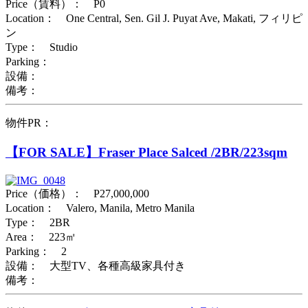
Price（賃料）： P0
Location： One Central, Sen. Gil J. Puyat Ave, Makati, フィリピ
ン
Type： Studio
Parking：
設備：
備考：
物件PR：
【FOR SALE】Fraser Place Salced /2BR/223sqm
Price（価格）： P27,000,000
Location： Valero, Manila, Metro Manila
Type： 2BR
Area： 223㎡
Parking： 2
設備： 大型TV、各種高級家具付き
備考：