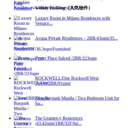
weekly ranking（人気物件）
Luxury Room in Milano Residences with
Versace...
Acqua Private Residences – 2BR/43sqm/35...
Fraser Place Salced /2BR/223sqm
ROCKWELL/One Rockwell West
Tower/2BR/91sqm/
Eton Baypark Manila / Two Bedroom Unit for
Sa...
The Gramercy Resicences
/43.42sqm/1BR/32F/ful...