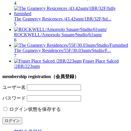
4
The Gramercy Resicences /43.42sqm/1BR/32F/ful...
5
ROCKWELL/Amorsolo Square/Studio/61sqm/
6
The Gramercy Residences/55F/30.03sqm/Studio/F...
7
Fraser Place Salced
/2BR/223sqm
membership registration（会員登録）
ユーザー名
パスワード
ログイン状態を保存する