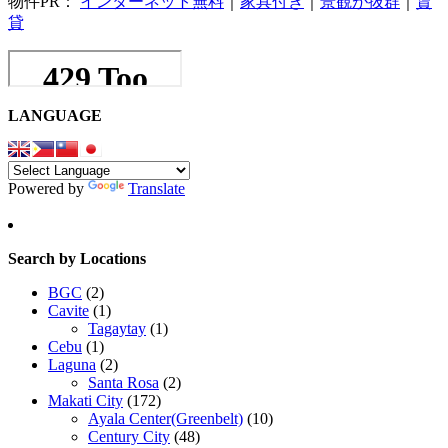
物件PR：
インターネット無料
｜
家具付き
｜
景観が抜群
｜
賃
貸
LANGUAGE
Powered by
Translate
Search by Locations
BGC
(2)
Cavite
(1)
Tagaytay
(1)
Cebu
(1)
Laguna
(2)
Santa Rosa
(2)
Makati City
(172)
Ayala Center(Greenbelt)
(10)
Century City
(48)