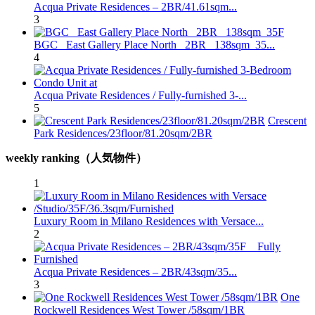
Acqua Private Residences – 2BR/41.61sqm...
3
BGC_ East Gallery Place North_ 2BR_ 138sqm_35...
4
Acqua Private Residences / Fully-furnished 3-...
5
Crescent
Park Residences/23floor/81.20sqm/2BR
weekly ranking（人気物件）
1
Luxury Room in Milano Residences with Versace...
2
Acqua Private Residences – 2BR/43sqm/35...
3
One
Rockwell Residences West Tower /58sqm/1BR