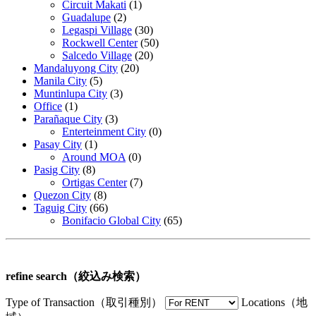
Circuit Makati
(1)
Guadalupe
(2)
Legaspi Village
(30)
Rockwell Center
(50)
Salcedo Village
(20)
Mandaluyong City
(20)
Manila City
(5)
Muntinlupa City
(3)
Office
(1)
Parañaque City
(3)
Enterteinment City
(0)
Pasay City
(1)
Around MOA
(0)
Pasig City
(8)
Ortigas Center
(7)
Quezon City
(8)
Taguig City
(66)
Bonifacio Global City
(65)
refine search（絞込み検索）
Type of Transaction（取引種別）
Locations（地