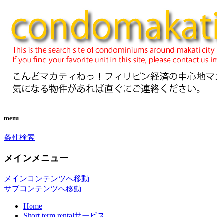
you can search almost condominiums
CONDO SEARCH in
around makati city. フィリピン経済の中
MAKATI. フィリピン不動産
心地マカティ周辺の不動産投資情報で
検索サイト「こんどマカティ
す。
ね！」
menu
条件検索
メインメニュー
メインコンテンツへ移動
サブコンテンツへ移動
Home
Short term rentalサービス