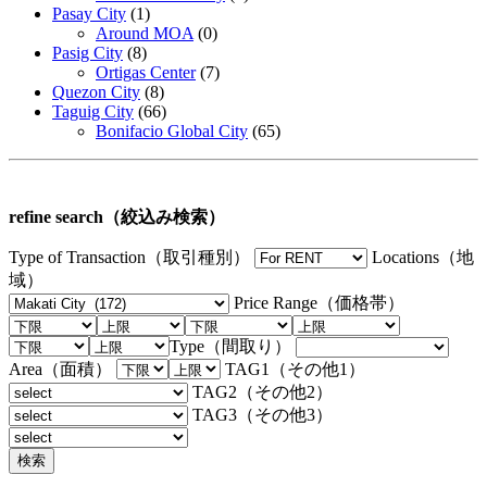
Pasay City
(1)
Around MOA
(0)
Pasig City
(8)
Ortigas Center
(7)
Quezon City
(8)
Taguig City
(66)
Bonifacio Global City
(65)
refine search（絞込み検索）
Type of Transaction（取引種別）
Locations（地
域）
Price Range（価格帯）
Type（間取り）
Area（面積）
TAG1（その他1）
TAG2（その他2）
TAG3（その他3）