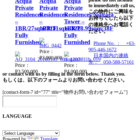
Acqua
Acqua
Acqua
to immediately call us,
Private
Private
Private
この物件にご興味を
Residences
Residences
Residences/Niagara
お持ちでしたら以下
–
–
Tower –
の連絡先へお電話く
1BR/27sqm/31F
1BR/31sqm/32F
1BR/28.99sqm/38F
ださい。
Fully
Fully
Furnished
Furnished
Phone No. ： +63-
905-446-1672
Price：
日本国内の連絡
P3,900,000
先： 050-588-57161
Price：
Price：
P3,500,000
P4,000,000
or contact with us by filling in the form below. Thank you.
もしくは、以下のフォームよりお問い合わせください。
[contact-form-7 id="77" title="物件お問い合わせフォーム"]
LANGUAGE
Powered by
Translate