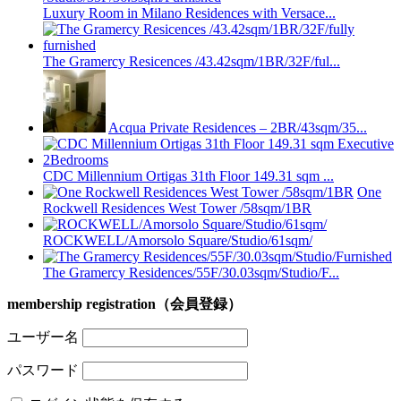
Luxury Room in Milano Residences with Versace...
The Gramercy Resicences /43.42sqm/1BR/32F/ful...
Acqua Private Residences – 2BR/43sqm/35...
CDC Millennium Ortigas 31th Floor 149.31 sqm ...
One
Rockwell Residences West Tower /58sqm/1BR
ROCKWELL/Amorsolo Square/Studio/61sqm/
The Gramercy Residences/55F/30.03sqm/Studio/F...
membership registration（会員登録）
ユーザー名
パスワード