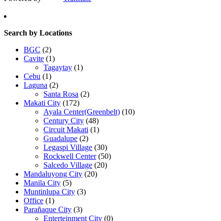
Search by Locations
BGC
(2)
Cavite
(1)
Tagaytay
(1)
Cebu
(1)
Laguna
(2)
Santa Rosa
(2)
Makati City
(172)
Ayala Center(Greenbelt)
(10)
Century City
(48)
Circuit Makati
(1)
Guadalupe
(2)
Legaspi Village
(30)
Rockwell Center
(50)
Salcedo Village
(20)
Mandaluyong City
(20)
Manila City
(5)
Muntinlupa City
(3)
Office
(1)
Parañaque City
(3)
Enterteinment City
(0)