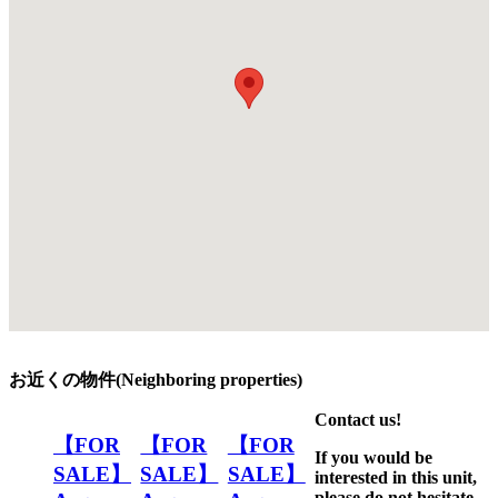
お近くの物件(Neighboring properties)
Contact us!
【FOR
【FOR
【FOR
If you would be
SALE】
SALE】
SALE】
interested in this unit,
please do not hesitate