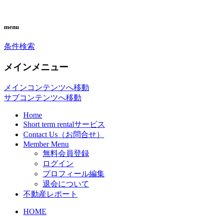
you can search almost condominiums
CONDO SEARCH in
menu
around makati city. フィリピン経済の中
MAKATI. フィリピン不動産
条件検索
心地マカティ周辺の不動産投資情報で
検索サイト「こんどマカティ
す。
メインメニュー
ね！」
メインコンテンツへ移動
サブコンテンツへ移動
Home
Short term rentalサービス
Contact Us（お問合せ）
Member Menu
無料会員登録
ログイン
プロフィール編集
退会について
不動産レポート
HOME