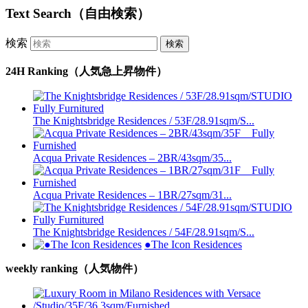
Text Search（自由検索）
検索
24H Ranking（人気急上昇物件）
The Knightsbridge Residences / 53F/28.91sqm/S...
Acqua Private Residences – 2BR/43sqm/35...
Acqua Private Residences – 1BR/27sqm/31...
The Knightsbridge Residences / 54F/28.91sqm/S...
●The Icon Residences
weekly ranking（人気物件）