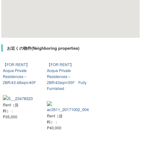
お近くの物件(Neighboring properties)
【FOR RENT】
【FOR RENT】
Acqua Private
Acqua Private
Residences –
Residences –
2BR/43.48sqm/40F
2BR/43sqm/35F Fully
Furnished
Rent（賃
料）：
Rent（賃
P35,000
料）：
P40,000