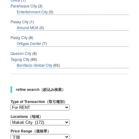
Parañaque City
(3)
Enterteinment City
(0)
Pasay City
(1)
Around MOA
(0)
Pasig City
(8)
Ortigas Center
(7)
Quezon City
(8)
Taguig City
(66)
Bonifacio Global City
(65)
refine search（絞込み検索）
Type of Transaction（取引種別）
Locations（地域）
Price Range（価格帯）