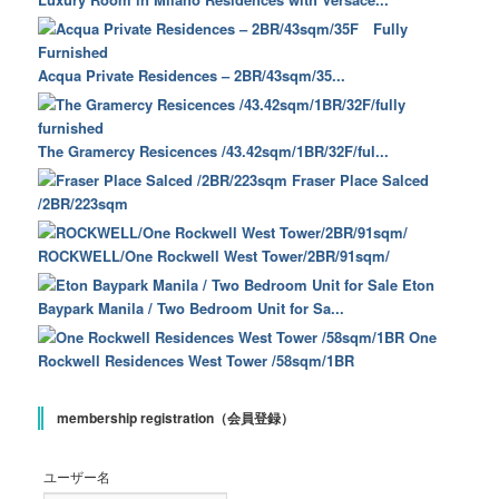
Acqua Private Residences – 2BR/43sqm/35...
The Gramercy Resicences /43.42sqm/1BR/32F/ful...
Fraser Place Salced
/2BR/223sqm
ROCKWELL/One Rockwell West Tower/2BR/91sqm/
Eton
Baypark Manila / Two Bedroom Unit for Sa...
One
Rockwell Residences West Tower /58sqm/1BR
membership registration（会員登録）
ユーザー名