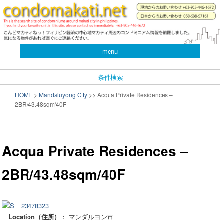
you can search almost condominiums around makati city. フィリピン経済の
中心地マカティ周辺の不動産投資情報です。
CONDO SEARCH in MAKATI.
menu
フィリピン不動産検索サイト
「こんどマカティね！」
条件検索
メインメニュー
HOME
>
Mandaluyong City
>
>
Acqua Private Residences –
メインコンテンツへ移動
サブコンテンツへ移動
2BR/43.48sqm/40F
投
稿
Acqua Private Residences –
ナ
ビ
2BR/43.48sqm/40F
ゲ
ー
シ
ョ
ン
Location（住所）
： マンダルヨン市