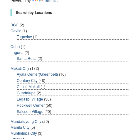
Powered by
Translate
Search by Locations
BGC
(2)
Cavite
(1)
Tagaytay
(1)
Cebu
(1)
Laguna
(2)
Santa Rosa
(2)
Makati City
(172)
Ayala Center(Greenbelt)
(10)
Century City
(48)
Circuit Makati
(1)
Guadalupe
(2)
Legaspi Village
(30)
Rockwell Center
(50)
Salcedo Village
(20)
Mandaluyong City
(20)
Manila City
(5)
Muntinlupa City
(3)
Office
(1)