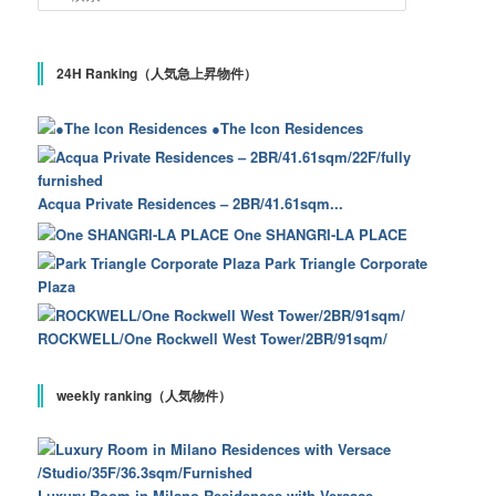
24H Ranking（人気急上昇物件）
●The Icon Residences
Acqua Private Residences – 2BR/41.61sqm...
One SHANGRI-LA PLACE
Park Triangle Corporate
Plaza
ROCKWELL/One Rockwell West Tower/2BR/91sqm/
weekly ranking（人気物件）
Luxury Room in Milano Residences with Versace...