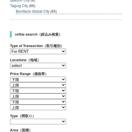
Taguig City
(66)
Bonifacio Global City
(65)
refine search（絞込み検索）
Type of Transaction（取引種別）
Locations（地域）
Price Range（価格帯）
Type（間取り）
Area（面積）