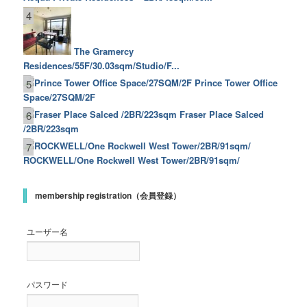
4
The Gramercy
Residences/55F/30.03sqm/Studio/F...
Prince Tower Office
5
Space/27SQM/2F
Fraser Place Salced
6
/2BR/223sqm
7
ROCKWELL/One Rockwell West Tower/2BR/91sqm/
membership registration（会員登録）
ユーザー名
パスワード