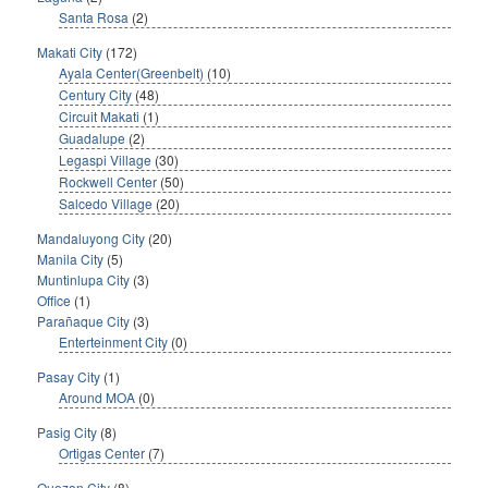
Santa Rosa
(2)
Makati City
(172)
Ayala Center(Greenbelt)
(10)
Century City
(48)
Circuit Makati
(1)
Guadalupe
(2)
Legaspi Village
(30)
Rockwell Center
(50)
Salcedo Village
(20)
Mandaluyong City
(20)
Manila City
(5)
Muntinlupa City
(3)
Office
(1)
Parañaque City
(3)
Enterteinment City
(0)
Pasay City
(1)
Around MOA
(0)
Pasig City
(8)
Ortigas Center
(7)
Quezon City
(8)