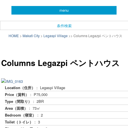
you can search almost condominiums around makati city. フィリピン経済の
menu
中心地マカティ周辺の不動産投資情報です。
CONDO SEARCH in MAKATI.
条件検索
フィリピン不動産検索サイト
メインメニュー
HOME
>
Makati City
>
Legaspi Village
>
>
Columns Legazpi ペントハウス
メインコンテンツへ移動
サブコンテンツへ移動
「こんどマカティね！」
投
稿
Columns Legazpi ペントハウス
ナ
ビ
ゲ
ー
Location（住所）
： Legaspi Village
シ
Price（賃料）
： P75,000
ョ
ン
Type（間取り）
： 2BR
Area（面積）
： 73㎡
Bedroom（寝室）
： 2
Toilet（トイレ）
： 3