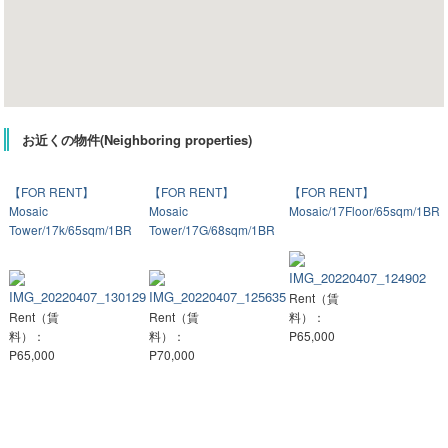
お近くの物件(Neighboring properties)
【FOR RENT】
【FOR RENT】
【FOR RENT】
Mosaic
Mosaic
Mosaic/17Floor/65sqm/1BR
Tower/17k/65sqm/1BR
Tower/17G/68sqm/1BR
Rent（賃
Rent（賃
Rent（賃
料）：
料）：
料）：
P65,000
P65,000
P70,000