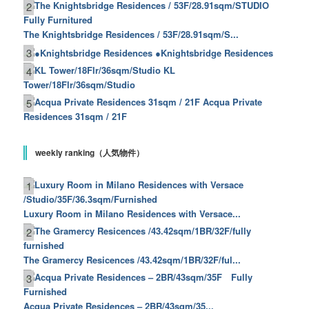
2
The Knightsbridge Residences / 53F/28.91sqm/S...
3
●Knightsbridge Residences
KL
4
Tower/18Flr/36sqm/Studio
Acqua Private
5
Residences 31sqm / 21F
weekly ranking（人気物件）
1
Luxury Room in Milano Residences with Versace...
2
The Gramercy Resicences /43.42sqm/1BR/32F/ful...
3
Acqua Private Residences – 2BR/43sqm/35...