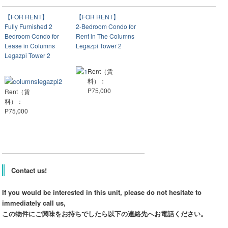
【FOR RENT】
【FOR RENT】
Fully Furnished 2
2-Bedroom Condo for
Bedroom Condo for
Rent in The Columns
Lease in Columns
Legazpi Tower 2
Legazpi Tower 2
Rent（賃
料）：
P75,000
Rent（賃
料）：
P75,000
Contact us!
If you would be interested in this unit, please do not hesitate to
immediately call us,
この物件にご興味をお持ちでしたら以下の連絡先へお電話ください。