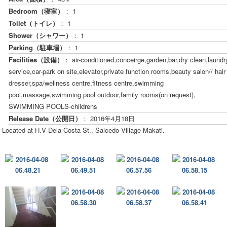
Bedroom（寝室）
： 1
Toilet（トイレ）
： 1
Shower（シャワー）
： 1
Parking（駐車場）
： 1
Facilities（設備）
： air-conditioned,conceirge,garden,bar,dry clean,laundr
service,car-park on site,elevator,private function rooms,beauty salon// hair
dresser,spa/wellness centre,fitness centre,swimming
pool,massage,swimming pool outdoor,family rooms(on request),
SWIMMING POOLS-childrens
Release Date（公開日）
：
2016年4月18日
Located at H.V Dela Costa St., Salcedo Village Makati.