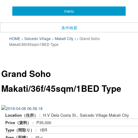
you can search almost condominiums around makati city. フィリピン経済の
menu
中心地マカティ周辺の不動産投資情報です。
CONDO SEARCH in MAKATI.
条件検索
フィリピン不動産検索サイト
メインメニュー
HOME
>
Salcedo Village
>
Makati City
>
>
Grand Soho
メインコンテンツへ移動
サブコンテンツへ移動
Makati/36f/45sqm/1BED Type
「こんどマカティね！」
投
稿
Grand Soho
ナ
ビ
Makati/36f/45sqm/1BED Type
ゲ
ー
シ
ョ
ン
Location（住所）
： H.V Dela Costa St., Salcedo Village Makati City
Price（賃料）
： P35,000
Type（間取り）
： 1BR
Area（面積）
： 45㎡