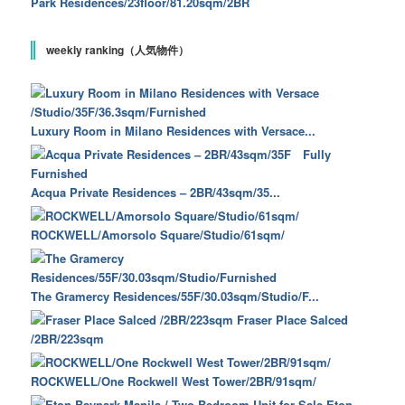
Park Residences/23floor/81.20sqm/2BR
weekly ranking（人気物件）
Luxury Room in Milano Residences with Versace...
Acqua Private Residences – 2BR/43sqm/35...
ROCKWELL/Amorsolo Square/Studio/61sqm/
The Gramercy Residences/55F/30.03sqm/Studio/F...
Fraser Place Salced
/2BR/223sqm
ROCKWELL/One Rockwell West Tower/2BR/91sqm/
Eton