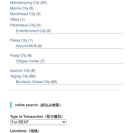
Mandaluyong City
(20)
Manila City
(5)
Muntinlupa City
(3)
Office
(1)
Parañaque City
(3)
Enterteinment City
(0)
Pasay City
(1)
Around MOA
(0)
Pasig City
(8)
Ortigas Center
(7)
Quezon City
(8)
Taguig City
(66)
Bonifacio Global City
(65)
refine search（絞込み検索）
Type of Transaction（取引種別）
Locations（地域）