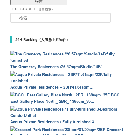
TEXT SEARCH（自由検索）
検索
24H Ranking（人気急上昇物件）
The Gramercy Resicences /26.57sqm/Studio/14F/...
Acqua Private Residences – 2BR/41.61sqm...
BGC_
East Gallery Place North_ 2BR_ 138sqm_35...
Acqua Private Residences / Fully-furnished 3-...
Crescent