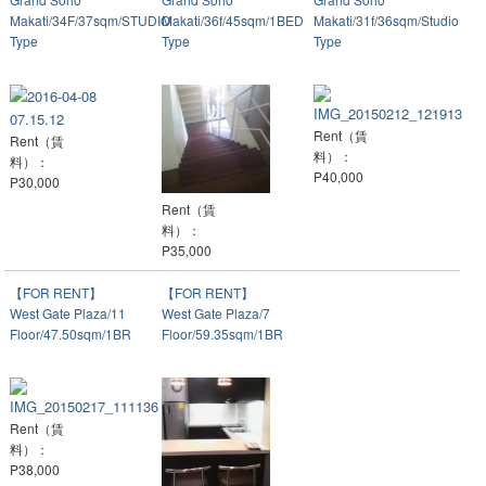
Makati/34F/37sqm/STUDIO
Makati/36f/45sqm/1BED
Makati/31f/36sqm/Studio
Type
Type
Type
Rent（賃
Rent（賃
料）：
料）：
P40,000
P30,000
Rent（賃
料）：
P35,000
【FOR RENT】
【FOR RENT】
West Gate Plaza/11
West Gate Plaza/7
Floor/47.50sqm/1BR
Floor/59.35sqm/1BR
Rent（賃
料）：
P38,000