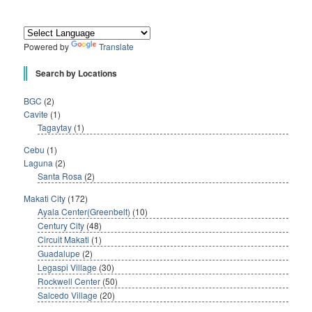
Powered by
Translate
Search by Locations
BGC
(2)
Cavite
(1)
Tagaytay
(1)
Cebu
(1)
Laguna
(2)
Santa Rosa
(2)
Makati City
(172)
Ayala Center(Greenbelt)
(10)
Century City
(48)
Circuit Makati
(1)
Guadalupe
(2)
Legaspi Village
(30)
Rockwell Center
(50)
Salcedo Village
(20)