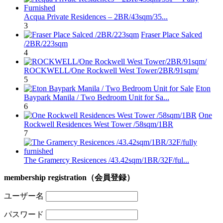
Acqua Private Residences – 2BR/43sqm/35...
3
Fraser Place Salced
/2BR/223sqm
4
ROCKWELL/One Rockwell West Tower/2BR/91sqm/
5
Eton
Baypark Manila / Two Bedroom Unit for Sa...
6
One
Rockwell Residences West Tower /58sqm/1BR
7
The Gramercy Resicences /43.42sqm/1BR/32F/ful...
membership registration（会員登録）
ユーザー名
パスワード