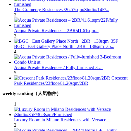
The Gramercy Resicences /26.57sqm/Studio/14F/...
2
Acqua Private Residences – 2BR/41.61sqm...
3
BGC_ East Gallery Place North_ 2BR_ 138sqm_35...
4
Acqua Private Residences / Fully-furnished 3-...
5
Crescent
Park Residences/23floor/81.20sqm/2BR
weekly ranking（人気物件）
1
Luxury Room in Milano Residences with Versace...
2