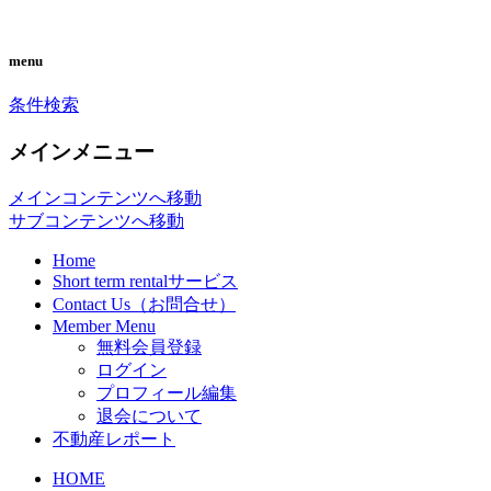
you can search almost condominiums
CONDO SEARCH in
menu
around makati city. フィリピン経済の中
MAKATI. フィリピン不動産
条件検索
心地マカティ周辺の不動産投資情報で
検索サイト「こんどマカティ
す。
メインメニュー
ね！」
メインコンテンツへ移動
サブコンテンツへ移動
Home
Short term rentalサービス
Contact Us（お問合せ）
Member Menu
無料会員登録
ログイン
プロフィール編集
退会について
不動産レポート
HOME