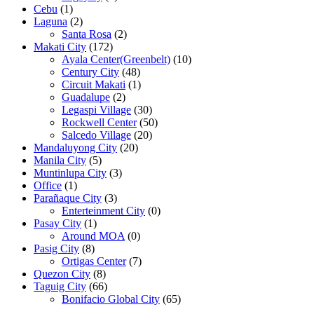
Cebu
(1)
Laguna
(2)
Santa Rosa
(2)
Makati City
(172)
Ayala Center(Greenbelt)
(10)
Century City
(48)
Circuit Makati
(1)
Guadalupe
(2)
Legaspi Village
(30)
Rockwell Center
(50)
Salcedo Village
(20)
Mandaluyong City
(20)
Manila City
(5)
Muntinlupa City
(3)
Office
(1)
Parañaque City
(3)
Enterteinment City
(0)
Pasay City
(1)
Around MOA
(0)
Pasig City
(8)
Ortigas Center
(7)
Quezon City
(8)
Taguig City
(66)
Bonifacio Global City
(65)