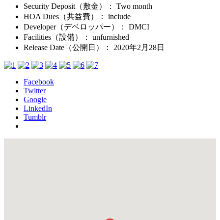
Security Deposit（敷金）
： Two month
HOA Dues（共益費）
： include
Developer（デベロッパー）
： DMCI
Facilities（設備）
： unfurnished
Release Date（公開日）
：
2020年2月28日
Facebook
Twitter
Google
LinkedIn
Tumblr