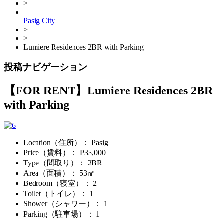
>
Pasig City
>
>
Lumiere Residences 2BR with Parking
投稿ナビゲーション
【FOR RENT】
Lumiere Residences 2BR
with Parking
Location（住所）
： Pasig
Price（賃料）
： P33,000
Type（間取り）
： 2BR
Area（面積）
： 53㎡
Bedroom（寝室）
： 2
Toilet（トイレ）
： 1
Shower（シャワー）
： 1
Parking（駐車場）
： 1