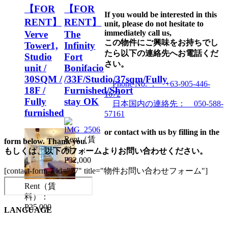
【FOR
【FOR
If you would be interested in this
RENT】
RENT】
unit, please do not hesitate to
immediately call us,
Verve
The
この物件にご興味をお持ちでし
Tower1,
Infinity
たら以下の連絡先へお電話くだ
Studio
Fort
さい。
unit /
Bonifacio
30SQM /
/33F/Studio/37sqm/Fully
Phone No. ： +63-905-446-
18F /
Furnished/Short
1672
Fully
stay OK
日本国内の連絡先： 050-588-
furnished
57161
or contact with us by filling in the
Rent（賃
form below. Thank you.
料）：
もしくは、以下のフォームよりお問い合わせください。
P32,000
[contact-form-7 id="77" title="物件お問い合わせフォーム"]
Rent（賃
料）：
P25,000
LANGUAGE