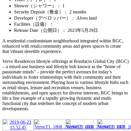
Shower（シャワー）
： 1
Security Deposit（敷金）
： 2 months
Developer（デベロッパー）
： Alveo land
Facilities（設備）
：
Release Date（公開日）
：
2023年5月29日
A residential condominium neighborhood integrated within BGC,
enhanced with retail,community areas and green spaces to create
that vibrant streetlife experience.
Verve Residences lifestyle offerings at Bonifacio Global City (BGC)
– a mixed-use business and lifestyle hub known as the “home of
passionate minds” – provide the perfect avenues for today’s
individuals to foster relationships with their community and their
surrounding environment. Playing host to various lifestyle hubs such
as retail shops, leisure and recreation venues, business
establishments, and open spaces for diverse interests, BGC brings to
life a fine example of a rapidly growing dynamic and multi-
functional city that redefines the concept of modern urban
developments.