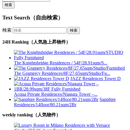
Text Search（自由検索）
検索
24H Ranking（人気急上昇物件）
The Knightsbridge Residences / 54F/28.91sqm/S...
The Gramercy Residences/8F/27.65sqm/Studio/Fu...
JAZZ Residences Tower D
Acqua Private Residences/Niagara Tower –...
Sapphire
Residences/14floor/80.21sqm/2Br
weekly ranking（人気物件）