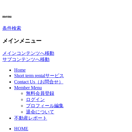
you can search almost condominiums
CONDO SEARCH in
menu
around makati city. フィリピン経済の中
MAKATI. フィリピン不動産
条件検索
心地マカティ周辺の不動産投資情報で
検索サイト「こんどマカティ
す。
メインメニュー
ね！」
メインコンテンツへ移動
サブコンテンツへ移動
Home
Short term rentalサービス
Contact Us（お問合せ）
Member Menu
無料会員登録
ログイン
プロフィール編集
退会について
不動産レポート
HOME