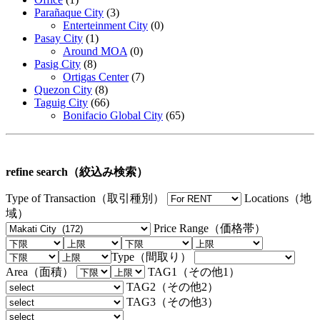
Parañaque City
(3)
Enterteinment City
(0)
Pasay City
(1)
Around MOA
(0)
Pasig City
(8)
Ortigas Center
(7)
Quezon City
(8)
Taguig City
(66)
Bonifacio Global City
(65)
refine search（絞込み検索）
Type of Transaction（取引種別）
Locations（地
域）
Price Range（価格帯）
Type（間取り）
Area（面積）
TAG1（その他1）
TAG2（その他2）
TAG3（その他3）