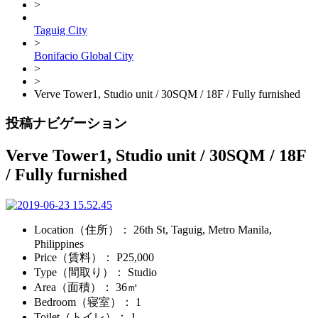
>
Taguig City
>
Bonifacio Global City
>
>
Verve Tower1, Studio unit / 30SQM / 18F / Fully furnished
投稿ナビゲーション
Verve Tower1, Studio unit / 30SQM / 18F
/ Fully furnished
Location（住所）
： 26th St, Taguig, Metro Manila,
Philippines
Price（賃料）
： P25,000
Type（間取り）
： Studio
Area（面積）
： 36㎡
Bedroom（寝室）
： 1
Toilet（トイレ）
： 1