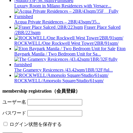
Luxury Room in Milano Residences with Versace...
Acqua Private Residences – 2BR/43sqm/35...
Fraser Place Salced
/2BR/223sqm
ROCKWELL/One Rockwell West Tower/2BR/91sqm/
Eton
Baypark Manila / Two Bedroom Unit for Sa...
The Gramercy Resicences /43.42sqm/1BR/32F/ful...
ROCKWELL/Amorsolo Square/Studio/61sqm/
membership registration（会員登録）
ユーザー名
パスワード
ログイン状態を保存する