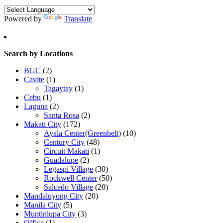
Powered by
Translate
Search by Locations
BGC
(2)
Cavite
(1)
Tagaytay
(1)
Cebu
(1)
Laguna
(2)
Santa Rosa
(2)
Makati City
(172)
Ayala Center(Greenbelt)
(10)
Century City
(48)
Circuit Makati
(1)
Guadalupe
(2)
Legaspi Village
(30)
Rockwell Center
(50)
Salcedo Village
(20)
Mandaluyong City
(20)
Manila City
(5)
Muntinlupa City
(3)
Office
(1)