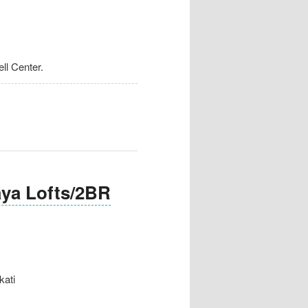
l Center.
a Lofts/2BR
ati