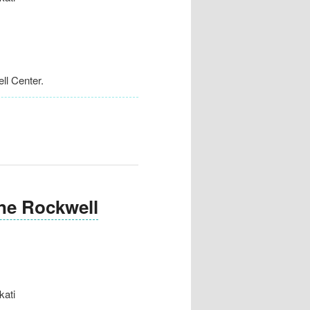
l Center.
 Rockwell
ati