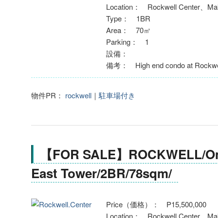
Location： Rockwell Center、Mak
Type： 1BR
Area： 70㎡
Parking： 1
設備：
備考： High end condo at Rockwel
物件PR：
rockwell
｜
駐車場付き
【FOR SALE】ROCKWELL/One
East Tower/2BR/78sqm/
Price（価格）： P15,500,000
Location： Rockwell Center、Mak