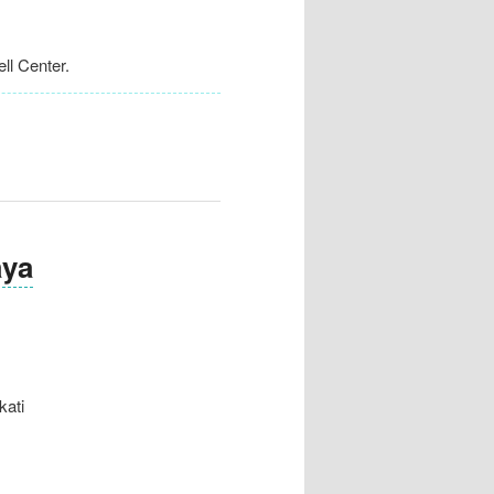
l Center.
ya
ati