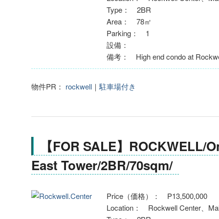
Type： 2BR
Area： 78㎡
Parking： 1
設備：
備考： High end condo at Rockwel
物件PR：
rockwell
｜
駐車場付き
【FOR SALE】ROCKWELL/One
East Tower/2BR/70sqm/
Price（価格）： P13,500,000
Location： Rockwell Center、Mak