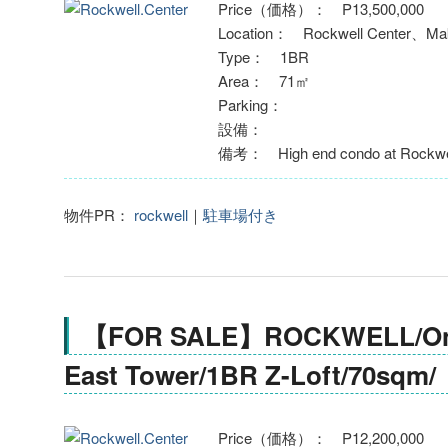
Price（価格）： P13,500,000
Location： Rockwell Center、Mak
Type： 1BR
Area： 71㎡
Parking：
設備：
備考： High end condo at Rockwel
物件PR：
rockwell
｜
駐車場付き
【FOR SALE】ROCKWELL/One
East Tower/1BR Z-Loft/70sqm/
Price（価格）： P12,200,000