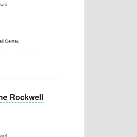
ati
l Center.
 Rockwell
ati