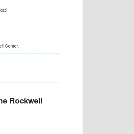
ati
l Center.
 Rockwell