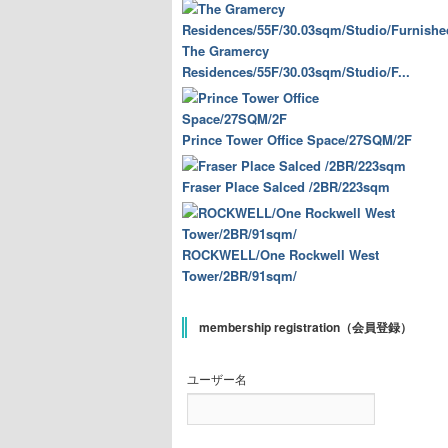
The Gramercy
Residences/55F/30.03sqm/Studio/F...
Prince Tower Office Space/27SQM/2F
Fraser Place Salced /2BR/223sqm
ROCKWELL/One Rockwell West
Tower/2BR/91sqm/
membership registration（会員登録）
ユーザー名