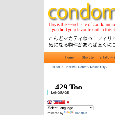
CONDO SEAR
you can search almost c
産投資情報です。
MAKATI. 
産検索サイト
カティね！」
メインメニュー
Home
Short term rentalサ
メインコンテンツへ移動
サブコンテンツへ移動
HOME
>
Rockwell Center
>
Makati City
>
LANGUAGE
Powered by
Translate