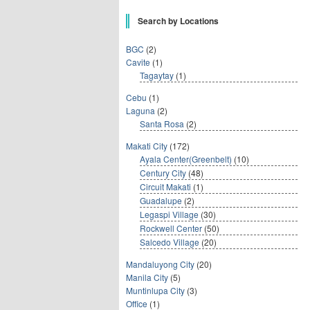
Search by Locations
BGC
(2)
Cavite
(1)
Tagaytay
(1)
Cebu
(1)
Laguna
(2)
Santa Rosa
(2)
Makati City
(172)
Ayala Center(Greenbelt)
(10)
Century City
(48)
Circuit Makati
(1)
Guadalupe
(2)
Legaspi Village
(30)
Rockwell Center
(50)
Salcedo Village
(20)
Mandaluyong City
(20)
Manila City
(5)
Muntinlupa City
(3)
Office
(1)