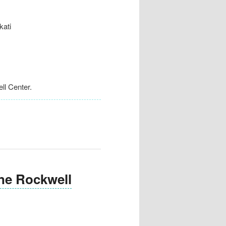
ati
l Center.
 Rockwell