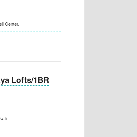
l Center.
a Lofts/1BR
ati