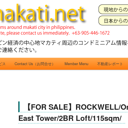
CH in
ondominiums around makati city. フィリピン経済の中心地マカティ周辺の不動
フィリピン不動
「こんどマ
ービス
Contact Us（お問合せ）
Member Menu
不動産レポート
【FOR SALE】ROCKWELL/One
East Tower/2BR Loft/115sqm/