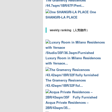
The Gramercy Resicences
/44.7sqm/1BR/67F/Pent...
One
SHANGRI-LA PLACE
weekly ranking（人気物件）
Luxury Room in Milano Residences
with Versace...
The Gramercy Resicences
/43.42sqm/1BR/32F/ful...
Acqua Private Residences –
2BR/43sqm/35...