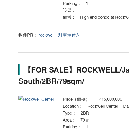
Parking： 1
設備：
備考： High end condo at Rockwel
物件PR：
rockwell
｜
駐車場付き
【FOR SALE】ROCKWELL/Ja
South/2BR/79sqm/
Price（価格）： P15,000,000
Location： Rockwell Center、Mak
Type： 2BR
Area： 79㎡
Parking： 1