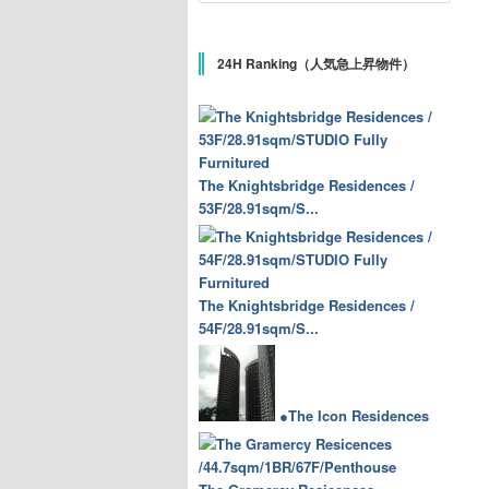
24H Ranking（人気急上昇物件）
The Knightsbridge Residences /
53F/28.91sqm/S...
The Knightsbridge Residences /
54F/28.91sqm/S...
●The Icon Residences