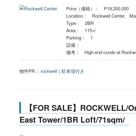
Price（価格）： P19,300,000
Location： Rockwell Center、Mak
Type： 2BR
Area： 115㎡
Parking： 1
設備：
備考： High end condo at Rockwel
物件PR：
rockwell
｜
駐車場付き
【FOR SALE】ROCKWELL/One
East Tower/1BR Loft/71sqm/