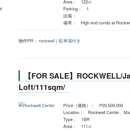
Area： 122㎡
Parking： 1
設備：
備考： High end condo at Rockwel
物件PR：
rockwell
｜
駐車場付き
【FOR SALE】ROCKWELL/Jay
Loft/111sqm/
Price（価格）： P20,500,000
Location： Rockwell Center、Mak
Type： 1BR
Area： 111㎡