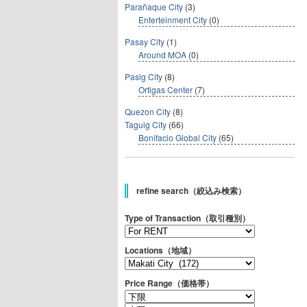
Parañaque City
(3)
Enterteinment City
(0)
Pasay City
(1)
Around MOA
(0)
Pasig City
(8)
Ortigas Center
(7)
Quezon City
(8)
Taguig City
(66)
Bonifacio Global City
(65)
refine search（絞込み検索）
Type of Transaction（取引種別）
Locations（地域）
Price Range（価格帯）