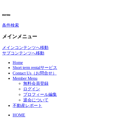
you can search almost condominiums
CONDO SEARCH in
menu
around makati city. フィリピン経済の中
MAKATI. フィリピン不動産
条件検索
心地マカティ周辺の不動産投資情報で
検索サイト「こんどマカティ
す。
メインメニュー
ね！」
メインコンテンツへ移動
サブコンテンツへ移動
Home
Short term rentalサービス
Contact Us（お問合せ）
Member Menu
無料会員登録
ログイン
プロフィール編集
退会について
不動産レポート
HOME