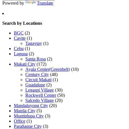
Powered by
Translate
Search by Locations
BGC
(2)
Cavite
(1)
Tagaytay
(1)
Cebu
(1)
Laguna
(2)
Santa Rosa
(2)
Makati City
(172)
Ayala Center(Greenbelt)
(10)
Century City
(48)
Circuit Makati
(1)
Guadalupe
(2)
Legaspi Village
(30)
Rockwell Center
(50)
Salcedo Village
(20)
Mandaluyong City
(20)
Manila City
(5)
Muntinlupa City
(3)
Office
(1)
Parañaque City
(3)