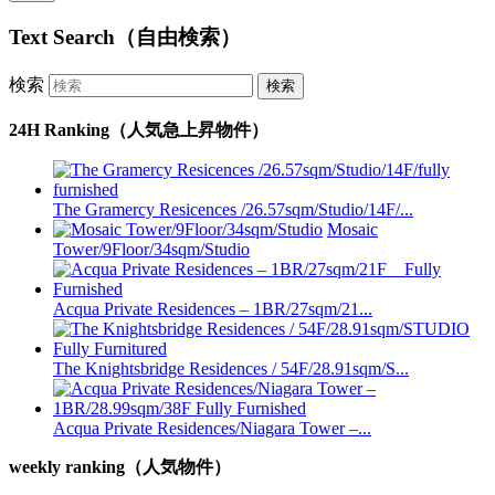
Text Search（自由検索）
検索
24H Ranking（人気急上昇物件）
The Gramercy Resicences /26.57sqm/Studio/14F/...
Mosaic
Tower/9Floor/34sqm/Studio
Acqua Private Residences – 1BR/27sqm/21...
The Knightsbridge Residences / 54F/28.91sqm/S...
Acqua Private Residences/Niagara Tower –...
weekly ranking（人気物件）