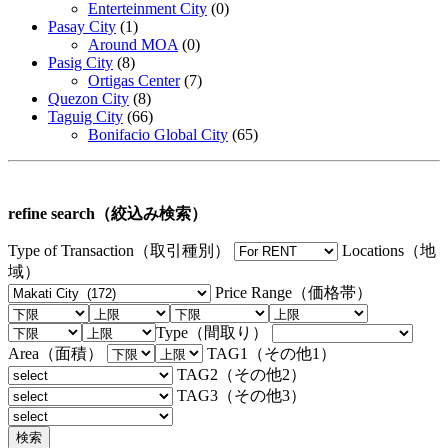
Enterteinment City
(0)
Pasay City
(1)
Around MOA
(0)
Pasig City
(8)
Ortigas Center
(7)
Quezon City
(8)
Taguig City
(66)
Bonifacio Global City
(65)
refine search（絞込み検索）
Type of Transaction（取引種別）
Locations（地
域）
Price Range（価格帯）
Type（間取り）
Area（面積）
TAG1（その他1）
TAG2（その他2）
TAG3（その他3）