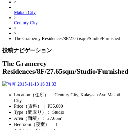
>
Makati City
>
Century City
>
>
The Gramercy Residences/8F/27.65sqm/Studio/Furnished
投稿ナビゲーション
The Gramercy
Residences/8F/27.65sqm/Studio/Furnished
Location（住所）
： Century City, Kalayaan Ave Makati
City
Price（賃料）
： P35,000
Type（間取り）
： Studio
Area（面積）
： 27.65㎡
Bedroom（寝室）
： 1