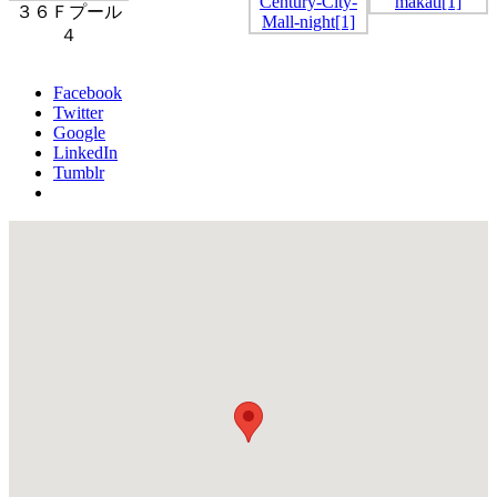
３６Ｆプール
４
Facebook
Twitter
Google
LinkedIn
Tumblr