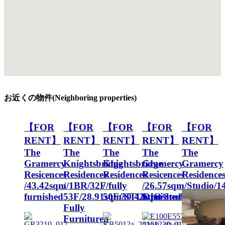
お近くの物件(Neighboring properties)
【FOR
【FOR
【FOR
【FOR
【FOR
RENT】
RENT】
RENT】
RENT】
RENT】
The
The
The
The
The
Gramercy
Knightsbridge
Knightsbridge
Gramercy
Gramercy
Resicences
Residences
Residences
Resicences
Residence
/43.42sqm/1BR/32F/fully
/
/
/26.57sqm/Studio/14
furnished
53F/28.91sqm/STUDIO
50F/30.42sqm/Studio
furnished
Fully
Furnitured