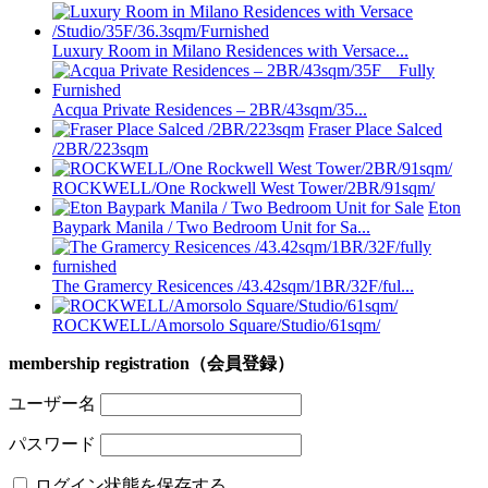
Luxury Room in Milano Residences with Versace...
Acqua Private Residences – 2BR/43sqm/35...
Fraser Place Salced
/2BR/223sqm
ROCKWELL/One Rockwell West Tower/2BR/91sqm/
Eton
Baypark Manila / Two Bedroom Unit for Sa...
The Gramercy Resicences /43.42sqm/1BR/32F/ful...
ROCKWELL/Amorsolo Square/Studio/61sqm/
membership registration（会員登録）
ユーザー名
パスワード
ログイン状態を保存する