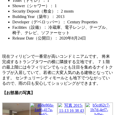
Toilet（トイレ）
： 1
Shower（シャワー）
： 1
Security Deposit（敷金）
： 2 monts
Building Year（築年）
： 2013
Developer（デベロッパー）
： Century Properties
Facilities（設備）
： 冷蔵庫、電子レンジ、テーブル、
椅子、テレビ、ソファーセット
Release Date（公開日）
：
2020年8月24日
現在フィリピンで一番背が高いコンドミニアムです。 将来
完成するトランプタワーの横に隣接する立地です。 ７１階
の最上階には今フィリピンでもっとも注目を集めるナイトク
ラブが入居していて、若者に大変人気のある建物となってい
ます。 センチュリーシティモールとも地下でつながってい
るので、雨の日も安心してショッピングができます。
【お部屋の写真】