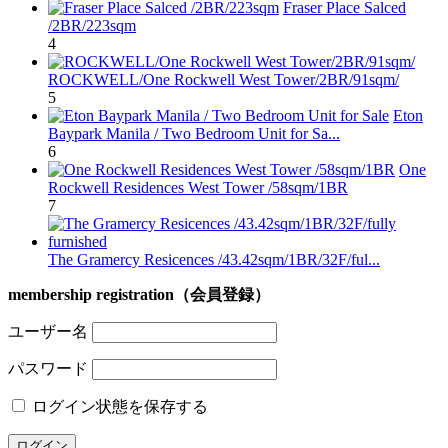
Fraser Place Salced
/2BR/223sqm
4
ROCKWELL/One Rockwell West Tower/2BR/91sqm/
5
Eton
Baypark Manila / Two Bedroom Unit for Sa...
6
One
Rockwell Residences West Tower /58sqm/1BR
7
The Gramercy Resicences /43.42sqm/1BR/32F/ful...
membership registration（会員登録）
ユーザー名
パスワード
ログイン状態を保存する