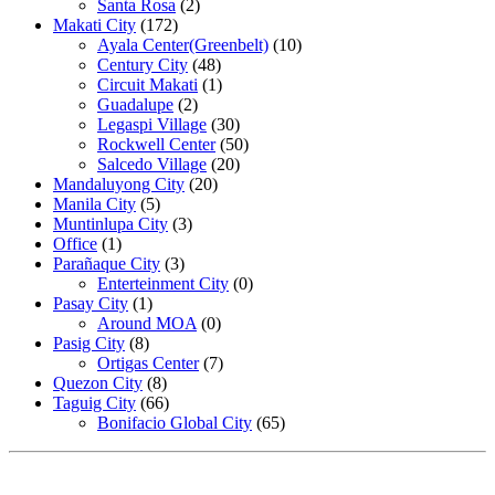
Santa Rosa
(2)
Makati City
(172)
Ayala Center(Greenbelt)
(10)
Century City
(48)
Circuit Makati
(1)
Guadalupe
(2)
Legaspi Village
(30)
Rockwell Center
(50)
Salcedo Village
(20)
Mandaluyong City
(20)
Manila City
(5)
Muntinlupa City
(3)
Office
(1)
Parañaque City
(3)
Enterteinment City
(0)
Pasay City
(1)
Around MOA
(0)
Pasig City
(8)
Ortigas Center
(7)
Quezon City
(8)
Taguig City
(66)
Bonifacio Global City
(65)