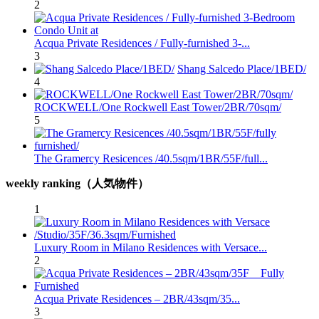
2
Acqua Private Residences / Fully-furnished 3-...
3
Shang Salcedo Place/1BED/
4
ROCKWELL/One Rockwell East Tower/2BR/70sqm/
5
The Gramercy Resicences /40.5sqm/1BR/55F/full...
weekly ranking（人気物件）
1
Luxury Room in Milano Residences with Versace...
2
Acqua Private Residences – 2BR/43sqm/35...
3