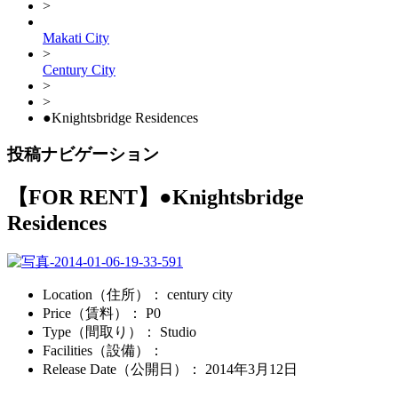
>
Makati City
>
Century City
>
>
●Knightsbridge Residences
投稿ナビゲーション
【FOR RENT】
●Knightsbridge
Residences
Location（住所）
： century city
Price（賃料）
： P0
Type（間取り）
： Studio
Facilities（設備）
：
Release Date（公開日）
：
2014年3月12日