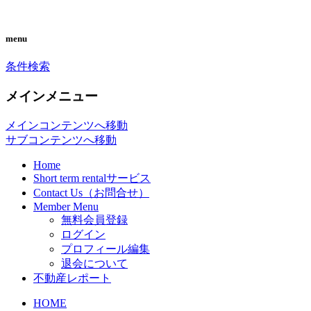
you can search almost condominiums
CONDO SEARCH in
menu
around makati city. フィリピン経済の中
MAKATI. フィリピン不動産
条件検索
心地マカティ周辺の不動産投資情報で
検索サイト「こんどマカティ
す。
メインメニュー
ね！」
メインコンテンツへ移動
サブコンテンツへ移動
Home
Short term rentalサービス
Contact Us（お問合せ）
Member Menu
無料会員登録
ログイン
プロフィール編集
退会について
不動産レポート
HOME