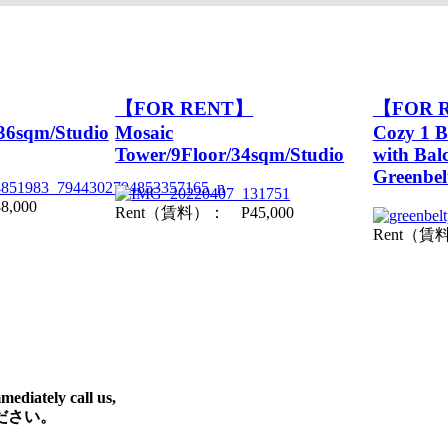
【FOR RENT】
【FOR 
36sqm/Studio
Mosaic
Cozy 1 
Tower/9Floor/34sqm/Studio
with Bal
Greenbel
,000
Rent（賃料）： P45,000
Rent（賃料
mmediately call us,
ださい。