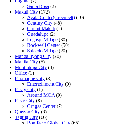
Laguna
(2)
Santa Rosa
(2)
Makati City
(172)
Ayala Center(Greenbelt)
(10)
Century City
(48)
Circuit Makati
(1)
Guadalupe
(2)
Legaspi Village
(30)
Rockwell Center
(50)
Salcedo Village
(20)
Mandaluyong City
(20)
Manila City
(5)
Muntinlupa City
(3)
Office
(1)
Parañaque City
(3)
Enterteinment City
(0)
Pasay City
(1)
Around MOA
(0)
Pasig City
(8)
Ortigas Center
(7)
Quezon City
(8)
Taguig City
(66)
Bonifacio Global City
(65)