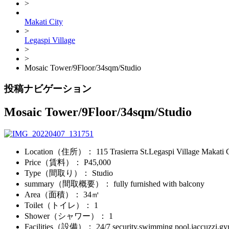
>
Makati City
>
Legaspi Village
>
>
Mosaic Tower/9Floor/34sqm/Studio
投稿ナビゲーション
Mosaic Tower/9Floor/34sqm/Studio
Location（住所）
： 115 Trasierra St.Legaspi Village Makati 
Price（賃料）
： P45,000
Type（間取り）
： Studio
summary（間取概要）
： fully furnished with balcony
Area（面積）
： 34㎡
Toilet（トイレ）
： 1
Shower（シャワー）
： 1
Facilities（設備）
： 24/7 security,swimming pool,jaccuzzi,g