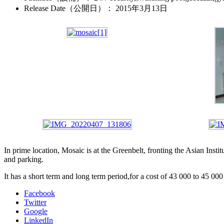
Release Date（公開日）
：
2015年3月13日
In prime location, Mosaic is at the Greenbelt, fronting the Asian In
and parking.
It has a short term and long term period,for a cost of 43 000 to 45 0
Facebook
Twitter
Google
LinkedIn