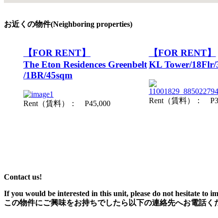
お近くの物件(Neighboring properties)
【FOR RENT】
【FOR RENT】
The Eton Residences Greenbelt
KL Tower/18Flr/
/1BR/45sqm
Rent（賃料）： P38
Rent（賃料）： P45,000
Contact us!
If you would be interested in this unit, please do not hesitate to i
この物件にご興味をお持ちでしたら以下の連絡先へお電話く