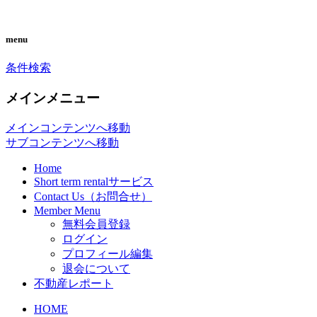
you can search almost condom
CONDO SEARCH in M
menu
条件検索
メインメニュー
メインコンテンツへ移動
サブコンテンツへ移動
Home
Short term rentalサービス
Contact Us（お問合せ）
Member Menu
無料会員登録
ログイン
プロフィール編集
退会について
不動産レポート
HOME