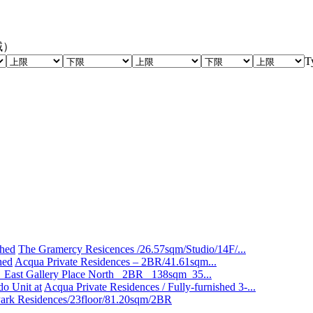
地域）
The Gramercy Resicences /26.57sqm/Studio/14F/...
Acqua Private Residences – 2BR/41.61sqm...
East Gallery Place North_ 2BR_ 138sqm_35...
Acqua Private Residences / Fully-furnished 3-...
Park Residences/23floor/81.20sqm/2BR