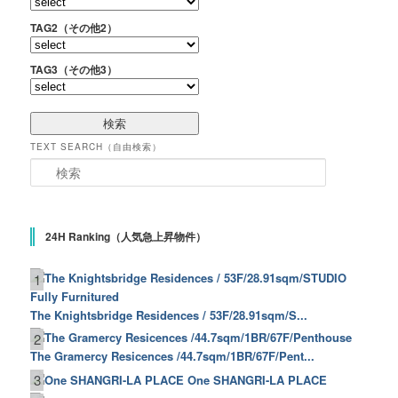
TAG2（その他2）
TAG3（その他3）
TEXT SEARCH（自由検索）
検索
24H Ranking（人気急上昇物件）
1
The Knightsbridge Residences / 53F/28.91sqm/S...
2
The Gramercy Resicences /44.7sqm/1BR/67F/Pent...
3
One SHANGRI-LA PLACE