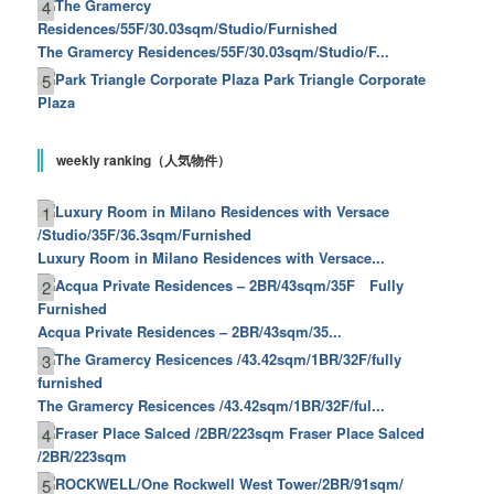
4
The Gramercy Residences/55F/30.03sqm/Studio/F...
Park Triangle Corporate
5
Plaza
weekly ranking（人気物件）
1
Luxury Room in Milano Residences with Versace...
2
Acqua Private Residences – 2BR/43sqm/35...
3
The Gramercy Resicences /43.42sqm/1BR/32F/ful...
Fraser Place Salced
4
/2BR/223sqm
5