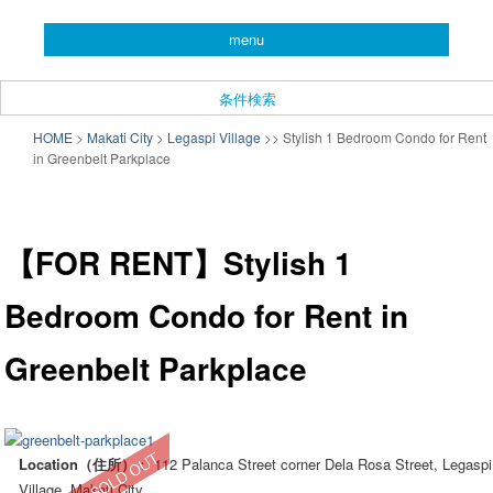
you can search almost condominiums around makati city. フィリピン経済の
menu
中心地マカティ周辺の不動産投資情報です。
CONDO SEARCH in MAKATI.
条件検索
フィリピン不動産検索サイト
メインメニュー
HOME
>
Makati City
>
Legaspi Village
>
>
Stylish 1 Bedroom Condo for Rent
メインコンテンツへ移動
サブコンテンツへ移動
in Greenbelt Parkplace
「こんどマカティね！」
投
稿
【FOR RENT】
Stylish 1
ナ
ビ
Bedroom Condo for Rent in
ゲ
ー
Greenbelt Parkplace
シ
ョ
ン
Location（住所）
： 112 Palanca Street corner Dela Rosa Street, Legaspi
Village, Makati City