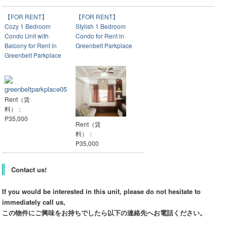
【FOR RENT】
【FOR RENT】
Cozy 1 Bedroom
Stylish 1 Bedroom
Condo Unit with
Condo for Rent in
Balcony for Rent in
Greenbelt Parkplace
Greenbelt Parkplace
Rent（賃
料）：
P35,000
Rent（賃
料）：
P35,000
Contact us!
If you would be interested in this unit, please do not hesitate to
immediately call us,
この物件にご興味をお持ちでしたら以下の連絡先へお電話ください。