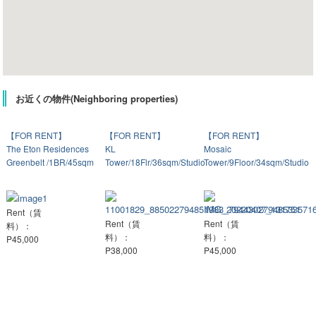
お近くの物件(Neighboring properties)
【FOR RENT】
【FOR RENT】
【FOR RENT】
The Eton Residences
KL
Mosaic
Greenbelt /1BR/45sqm
Tower/18Flr/36sqm/Studio
Tower/9Floor/34sqm/Studio
Rent（賃
Rent（賃
Rent（賃
料）：
料）：
料）：
P45,000
P38,000
P45,000