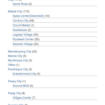
Santa Rosa
(2)
Makati City
(172)
Ayala Center(Greenbelt)
(10)
Century City
(48)
Circuit Makati
(1)
Guadalupe
(2)
Legaspi Village
(30)
Rockwell Center
(50)
Salcedo Village
(20)
Mandaluyong City
(20)
Manila City
(5)
Muntinlupa City
(3)
Office
(1)
Parañaque City
(3)
Enterteinment City
(0)
Pasay City
(1)
Around MOA
(0)
Pasig City
(8)
Ortigas Center
(7)
Quezon City
(8)