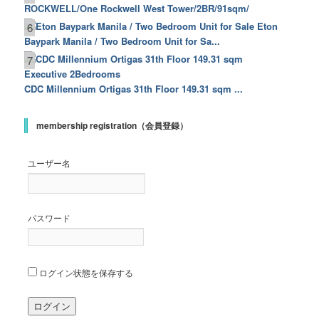
ROCKWELL/One Rockwell West Tower/2BR/91sqm/
Eton
6
Baypark Manila / Two Bedroom Unit for Sa...
7
CDC Millennium Ortigas 31th Floor 149.31 sqm ...
membership registration（会員登録）
ユーザー名
パスワード
ログイン状態を保存する