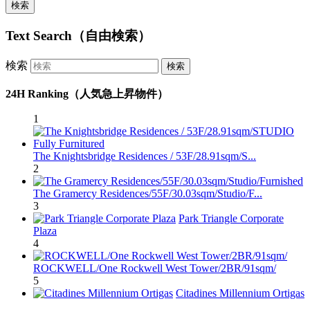
Text Search（自由検索）
検索
24H Ranking（人気急上昇物件）
1
The Knightsbridge Residences / 53F/28.91sqm/S...
2
The Gramercy Residences/55F/30.03sqm/Studio/F...
3
Park Triangle Corporate
Plaza
4
ROCKWELL/One Rockwell West Tower/2BR/91sqm/
5
Citadines Millennium Ortigas