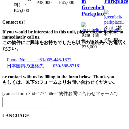
in
Parkplace
P38,000
P45,000
料）：
Greenbelt
P45,000
Parkplace
Contact us!
Rent（賃
If you would be interested in this unit, please do not hesitate to
料）：
Rent（賃
immediately call us,
P35,000
料）：
この物件にご興味をお持ちでしたら以下の連絡先へお電話く
P35,000
ださい。
Phone No. ： +63-905-446-1672
日本国内の連絡先： 050-588-57161
or contact with us by filling in the form below. Thank you.
もしくは、以下のフォームよりお問い合わせください。
[contact-form-7 id="77" title="物件お問い合わせフォーム"]
LANGUAGE