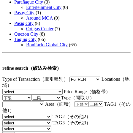
Parañaque City
(3)
Enterteinment City
(0)
Pasay City
(1)
Around MOA
(0)
Pasig City
(8)
Ortigas Center
(7)
Quezon City
(8)
Taguig City
(66)
Bonifacio Global City
(65)
refine search（絞込み検索）
Type of Transaction（取引種別）
Locations（地
域）
Price Range（価格帯）
Type（間取り）
Area（面積）
TAG1（その
他1）
TAG2（その他2）
TAG3（その他3）