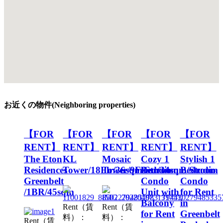
お近くの物件(Neighboring properties)
【FOR
【FOR
【FOR
【FOR
【FOR
RENT】
RENT】
RENT】
RENT】
RENT】
The Eton
KL
Mosaic
Cozy 1
Stylish 1
Residences
Tower/18Flr/36sqm/Studio
Tower/9Floor/34sqm/Studio
Bedroom
Bedroom
Greenbelt
Condo
Condo
/1BR/45sqm
Unit with
for Rent
Balcony
in
Rent（賃
Rent（賃
for Rent
Greenbelt
料）：
料）：
Rent（賃