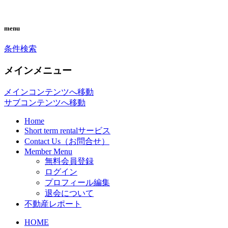
you can search almost condominiums
CONDO SEARCH in
menu
around makati city. フィリピン経済の中
MAKATI. フィリピン不動産
条件検索
心地マカティ周辺の不動産投資情報で
検索サイト「こんどマカティ
す。
メインメニュー
ね！」
メインコンテンツへ移動
サブコンテンツへ移動
Home
Short term rentalサービス
Contact Us（お問合せ）
Member Menu
無料会員登録
ログイン
プロフィール編集
退会について
不動産レポート
HOME