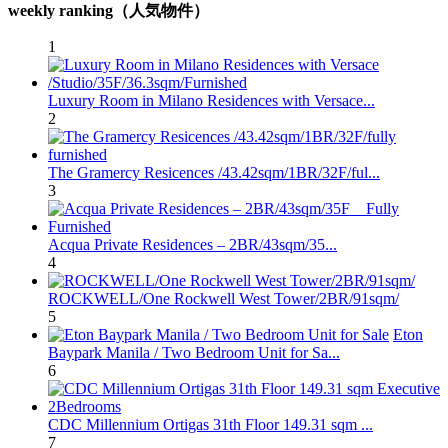
weekly ranking（人気物件）
1
Luxury Room in Milano Residences with Versace...
2
The Gramercy Resicences /43.42sqm/1BR/32F/ful...
3
Acqua Private Residences – 2BR/43sqm/35...
4
ROCKWELL/One Rockwell West Tower/2BR/91sqm/
5
Eton
Baypark Manila / Two Bedroom Unit for Sa...
6
CDC Millennium Ortigas 31th Floor 149.31 sqm ...
7