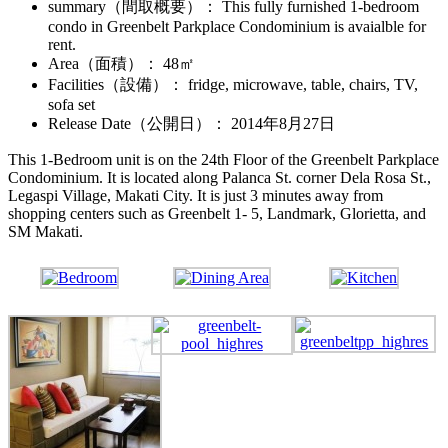
summary（間取概要）
： This fully furnished 1-bedroom
condo in Greenbelt Parkplace Condominium is avaialble for
rent.
Area（面積）
： 48㎡
Facilities（設備）
： fridge, microwave, table, chairs, TV,
sofa set
Release Date（公開日）
：
2014年8月27日
This 1-Bedroom unit is on the 24th Floor of the Greenbelt Parkplace
Condominium. It is located along Palanca St. corner Dela Rosa St.,
Legaspi Village, Makati City. It is just 3 minutes away from
shopping centers such as Greenbelt 1- 5, Landmark, Glorietta, and
SM Makati.