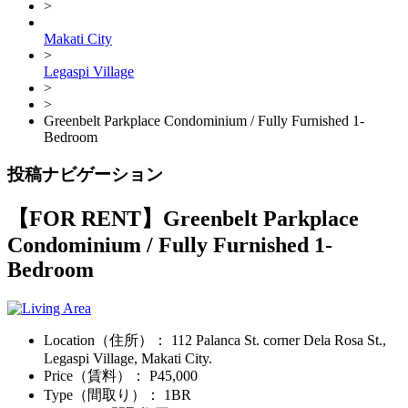
>
Makati City
>
Legaspi Village
>
>
Greenbelt Parkplace Condominium / Fully Furnished 1-
Bedroom
投稿ナビゲーション
【FOR RENT】
Greenbelt Parkplace
Condominium / Fully Furnished 1-
Bedroom
Location（住所）
： 112 Palanca St. corner Dela Rosa St.,
Legaspi Village, Makati City.
Price（賃料）
： P45,000
Type（間取り）
： 1BR