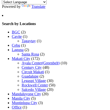
Powered by
Translate
Search by Locations
BGC
(2)
Cavite
(1)
Tagaytay
(1)
Cebu
(1)
Laguna
(2)
Santa Rosa
(2)
Makati City
(172)
Ayala Center(Greenbelt)
(10)
Century City
(48)
Circuit Makati
(1)
Guadalupe
(2)
Legaspi Village
(30)
Rockwell Center
(50)
Salcedo Village
(20)
Mandaluyong City
(20)
Manila City
(5)
Muntinlupa City
(3)
Office
(1)